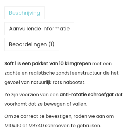
a
Beschrijving
a
t
Aanvullende informatie
g
Beoordelingen (1)
r
e
Soft 1 is een pakket van 10 klimgrepen
met een
p
zachte en realistische zandsteenstructuur die het
e
gevoel van natuurlijk rots nabootst.
n
P
Ze zijn voorzien van een
anti-rotatie schroefgat
dat
a
voorkomt dat ze bewegen of vallen.
k
Om ze correct te bevestigen, raden we aan om
k
M10x40 of M8x40 schroeven te gebruiken.
e