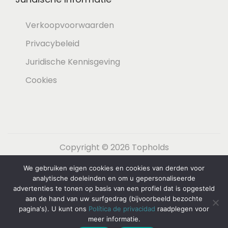
Verkoopvoorwaarden
Privacybeleid
Juridische Kennisgeving
Cookies
Copyright © 2026
Topholds
We gebruiken eigen cookies en cookies van derden voor
Español
(
Spaans
)
English
(
Engels
)
analytische doeleinden en om u gepersonaliseerde
Nederlands
Français
(
Frans
)
advertenties te tonen op basis van een profiel dat is opgesteld
aan de hand van uw surfgedrag (bijvoorbeeld bezochte
Deutsch
(
Duits
)
Italiano
(
Italiaans
)
pagina's). U kunt ons
Política de privacidad
raadplegen voor
meer informatie.
Svenska
(
Zweeds
)