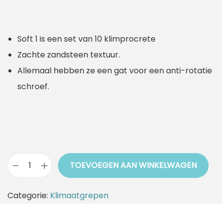
Soft 1 is een set van 10 klimprocrete
Zachte zandsteen textuur.
Allemaal hebben ze een gat voor een anti-rotatie
schroef.
TOEVOEGEN AAN WINKELWAGEN
K
l
Categorie:
Klimaatgrepen
i
m