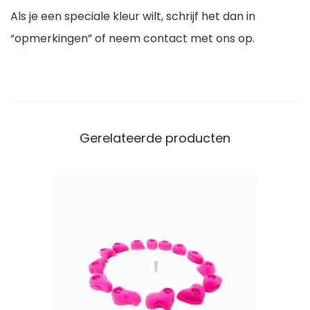
Als je een speciale kleur wilt, schrijf het dan in
t
“opmerkingen” of neem contact met ons op.
S
o
f
t
1
Gerelateerde producten
a
a
n
t
a
l