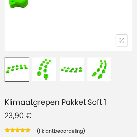
i
d
e
Klimaatgrepen Pakket Soft 1
23,90
€
(
1
klantbeoordeling)