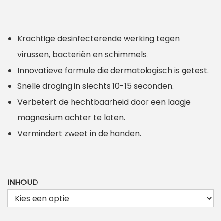
j
s
Krachtige desinfecterende werking tegen
k
virussen, bacteriën en schimmels.
l
Innovatieve formule die dermatologisch is getest.
a
Snelle droging in slechts 10-15 seconden.
s
Verbetert de hechtbaarheid door een laagje
s
magnesium achter te laten.
e
Vermindert zweet in de handen.
:
4
,
INHOUD
7
0