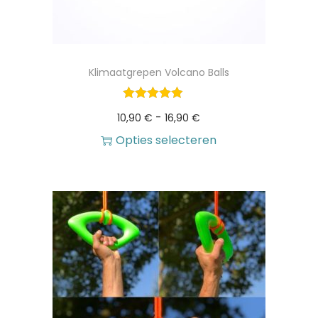
Klimaatgrepen Volcano Balls
P
-
10,90
€
16,90
€
r
Opties selecteren
D
i
i
j
t
s
p
k
r
l
o
a
d
s