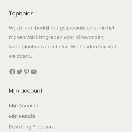
:
Topholds
3
5
Wij zijn een bedrijf dat gespecialiseerd is in het
,
maken van klimgrepen voor klimwanden,
5
speelplaatsen en scholen. We houden van wat
0
we doen!…
Facebook
Twitter
Pinterest
YouTube
€
.
Mijn account
Mijn Account
Mijn Mandje
Bestelling Plaatsen