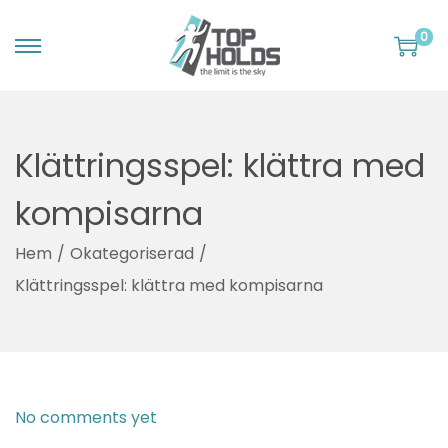
0
S
S
k
k
i
i
Klättringsspel: klättra med
p
p
t
t
kompisarna
o
o
n
c
Hem
/
Okategoriserad
/
a
o
Klättringsspel: klättra med kompisarna
v
n
i
t
g
e
a
n
I
P
No comments yet
S
t
t