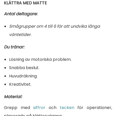
t
KLÄTTRA MED MATTE
e
Antal deltagare:
r
g
Smågrupper om 4 till 6 för att undvika långa
r
väntetider.
e
Du tränar:
p
p
Lösning av motoriska problem.
p
Snabba beslut.
å
Huvudräkning.
e
Kreativitet.
n
Material:
b
Grepp med
siffror
och
tecken
för operationer,
e
placerade på klätterväggen.