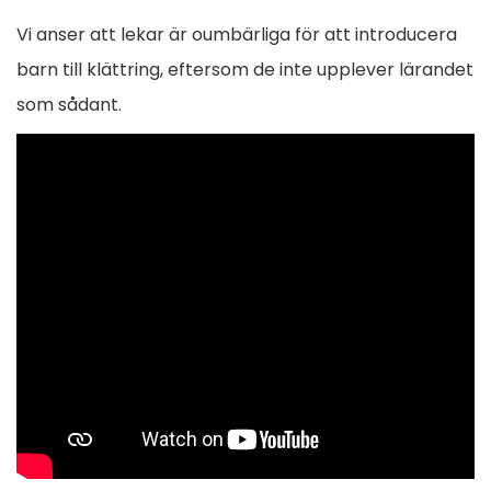
r
p
n
i
Vi anser att lekar är oumbärliga för att introducera
e
o
o
barn till klättring, eftersom de inte upplever lärandet
v
r
l
n
som sådant.
i
t
ä
o
m
u
a
g
s
g
p
n
g
o
e
s
s
s
t
i
n
:
u
m
a
: