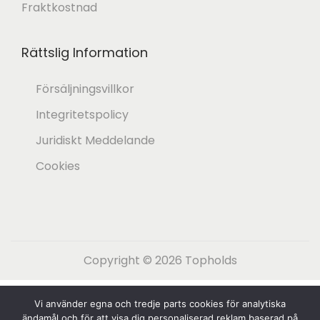
Fraktkostnad
Rättslig Information
Försäljningsvillkor
Integritetspolicy
Juridiskt Meddelande
Cookies
Copyright © 2026
Topholds
Español
(
Spanska
)
English
(
Engelska
)
Vi använder egna och tredje parts cookies för analytiska
ändamål och för att visa dig personaliserad reklam baserad på