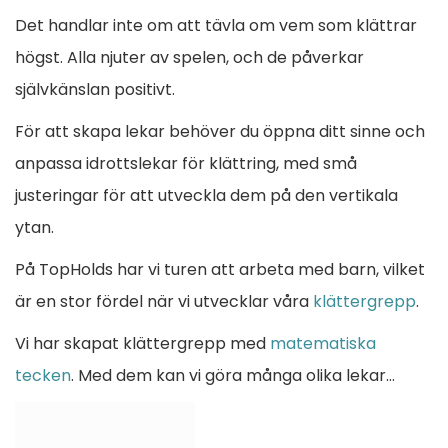
D
v
Det handlar inte om att tävla om vem som klättrar
e
i
högst. Alla njuter av spelen, och de påverkar
n
självkänslan positivt.
U
g
l
För att skapa lekar behöver du öppna ditt sinne och
t
anpassa idrottslekar för klättring, med små
e
i
justeringar för att utveckla dem på den vertikala
r
m
ytan.
a
På TopHolds har vi turen att arbeta med barn, vilket
i
t
är en stor fördel när vi utvecklar våra
klättergrepp
.
a
n
Vi har skapat klättergrepp med
matematiska
G
tecken
. Med dem kan vi göra många olika lekar…
g
u
i