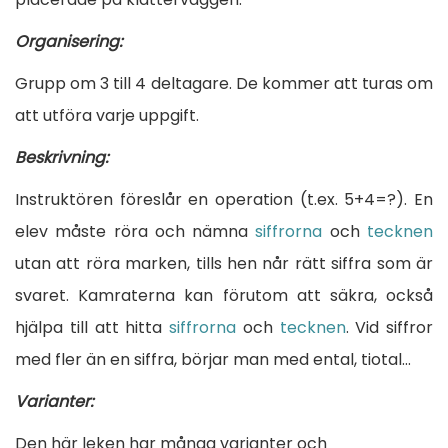
t
o
Organisering:
n
Grupp om 3 till 4 deltagare. De kommer att turas om
g
att utföra varje uppgift.
v
Beskrivning:
ä
g
Instruktören föreslår en operation (t.ex. 5+4=?). En
g
elev måste röra och nämna
siffrorna
och
tecknen
utan att röra marken, tills hen når rätt siffra som är
svaret. Kamraterna kan förutom att säkra, också
hjälpa till att hitta
siffrorna
och
tecknen
. Vid siffror
med fler än en siffra, börjar man med ental, tiotal…
Varianter:
Den här leken har många varianter och