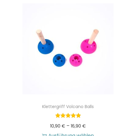
Klettergriff Volcano Balls
P
–
10,90
€
16,90
€
r
Ausführung wählen