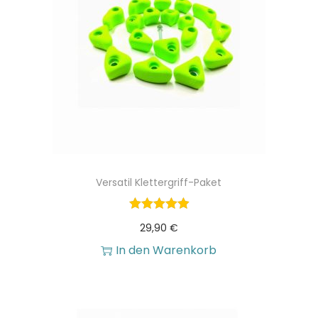
e
n
Versatil Klettergriff-Paket
29,90
€
In den Warenkorb