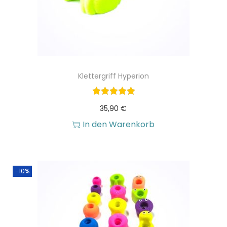
,
.
0
0
Klettergriff Hyperion
€
35,90
€
In den Warenkorb
-10%