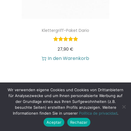
Klettergriff-Paket Dario
27,90
€
In den Warenkorb
Wir verwenden eigene Cookies und Cookies von Drittanbietern
für Analysezwecke und um Ihnen personalisierte Werbung auf
der Grundlage eines aus Ihren Surfgewohnheiten (z.B.
besuchte Seiten) erstellten Profils anzuzeigen. Weitere
Informationen finden Sie in unserer
Política de privacidad
.
Aceptar
Rechazar