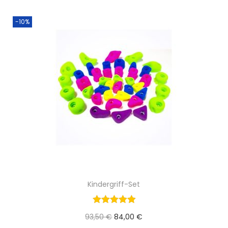
i
-10%
o
n
Kindergriff-Set
U
A
93,50
€
84,00
€