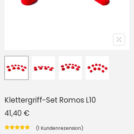
i
o
n
Klettergriff-Set Romos L10
41,40
€
(
1
Kundenrezension)