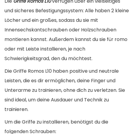
Die
Griffe Romos L10
verfügen über ein vielseitiges
o
und sicheres Befestigungssystem: Alle haben 2 kleine
m
Löcher und ein großes, sodass du sie mit
o
Innensechskantschrauben oder Holzschrauben
s
montieren kannst. Außerdem kannst du sie für romo
L
oder mit Leiste installieren, je nach
1
Schwierigkeitsgrad, den du möchtest.
0
Die Griffe Romos L10 haben positive und neutrale
M
Leisten, die es dir ermöglichen, deine Finger und
e
Unterarme zu trainieren, ohne dich zu verletzen. Sie
n
sind ideal, um deine Ausdauer und Technik zu
g
trainieren.
e
Um die Griffe zu installieren, benötigst du die
folgenden Schrauben: