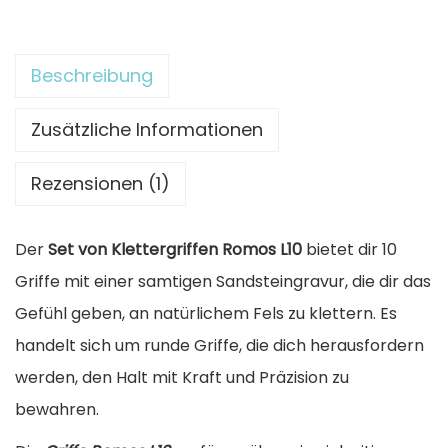
t
t
Beschreibung
e
r
Zusätzliche Informationen
g
Rezensionen (1)
r
i
Der
Set von Klettergriffen Romos L10
bietet dir 10
f
Griffe mit einer samtigen Sandsteingravur, die dir das
f
Gefühl geben, an natürlichem Fels zu klettern. Es
-
handelt sich um runde Griffe, die dich herausfordern
S
werden, den Halt mit Kraft und Präzision zu
e
bewahren.
t
R