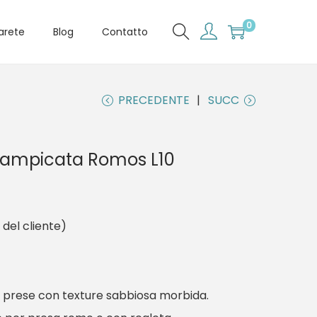
0
arete
Blog
Contatto
PRECEDENTE
SUCC
rrampicata Romos L10
del cliente)
 prese con texture sabbiosa morbida.