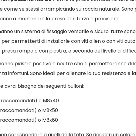
s
re come se stessi arrampicando su roccia naturale. Sono 
e
ranno a mantenere la presa con forza e precisione.
d
anno un sistema di fissaggio versatile e sicuro: tutte sono 
a
per permetterti di installarle con viti allen o con viti autofi
a
 presa rompa o con piastra, a seconda del livello di diffico
r
r
anno piastre positive e neutre che ti permetteranno di la
a
a infortuni. Sono ideali per allenare la tua resistenza e la
m
se avrai bisogno dei seguenti bulloni:
p
0 (raccomandati) o M8x40
i
0 (raccomandati) o M8x50
c
0 (raccomandati) o M8x60
a
t
on corrispondere a quelli della foto. Se desideri un colore