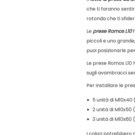
che ti faranno senti
rotonda che ti sfide
Le
prese Romos L10
h
piccoli e uno grande, 
puoi posizionarle per
Le prese Romos L10 h
sugli avambracci senz
Per installare le pre
5 unità di M10x4
2 unità di M10x5
3 unità di M10x6
I colori potrebbero n