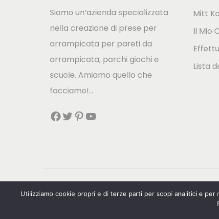
Siamo un’azienda specializzata
Mitt K
nella creazione di prese per
Il Mio 
arrampicata per pareti da
Effett
arrampicata, parchi giochi e
Lista d
scuole. Amiamo quello che
facciamo!…
Facebook
Twitter
Pinterest
YouTube
Utilizziamo cookie propri e di terze parti per scopi analitici e pe
Español
(
Spagnolo
)
English
(
Inglese
)
Ne