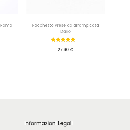
a Roma
Pacchetto Prese da arrampicata
Dario
27,90
€
lo
Aggiungi al carrello
Informazioni Legali