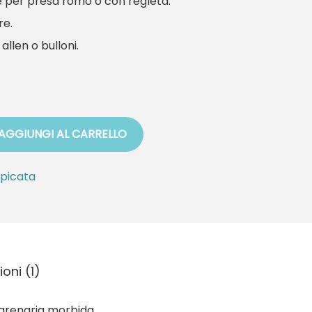
rle per presa romo o con regleta.
re.
 allen o bulloni.
AGGIUNGI AL CARRELLO
picata
oni (1)
i arenaria morbida