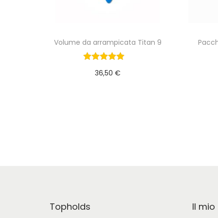
Volume da arrampicata Titan 9
Pacch
36,50
€
Aggiungi al carrello
Topholds
Il mi