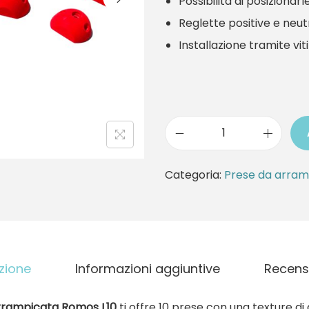
Possibilità di posiziona
Reglette positive e neut
Installazione tramite viti
L
o
Categoria:
Prese da arram
t
t
o
P
zione
Informazioni aggiuntive
Recensi
r
e
arrampicata Romos L10
ti offre 10 prese con una texture d