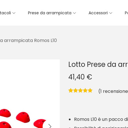
tacoli
Prese da arrampicata
Accessori
P
da arrampicata Romos L10
Lotto Prese da a
41,40
€
(
1
recensione 
Romos L10 è un pacco di