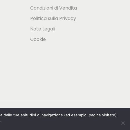
Condizioni di Vendita
Politica sulla Privacy
Note Legali
Cookie
re dalle tue abitudini di navigazione (ad esempio, pagine visitate).
.
tsch
(
Tedesco
)
Italiano
Svenska
(
Svedese
)