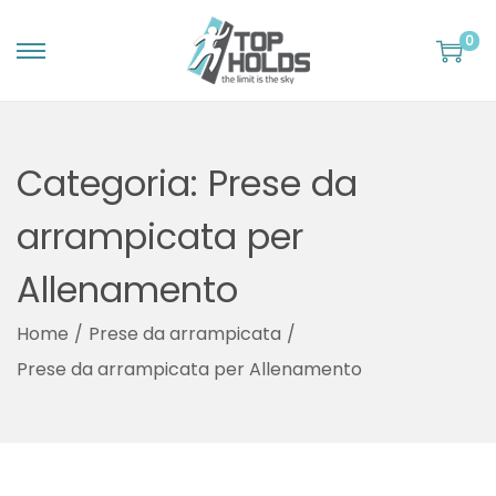
0
S
S
a
a
l
l
Categoria:
Prese da
t
t
a
a
arrampicata per
a
a
Allenamento
l
l
l
c
Home
/
Prese da arrampicata
/
a
o
Prese da arrampicata per Allenamento
n
n
a
t
v
e
i
n