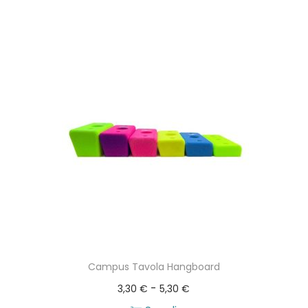
Campus Tavola Hangboard
F
-
3,30
€
5,30
€