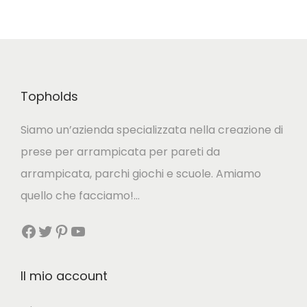
o
.
0
n
L
0
o
e
e
o
€
s
Topholds
p
s
Siamo un’azienda specializzata nella creazione di
z
e
prese per arrampicata per pareti da
i
r
arrampicata, parchi giochi e scuole. Amiamo
o
e
quello che facciamo!…
n
s
i
c
Facebook
Twitter
Pinterest
YouTube
p
e
o
l
Il mio account
s
t
s