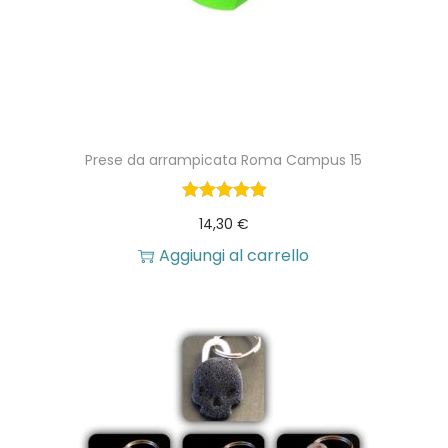
r
r
o
e
d
z
o
z
t
o
Prese da arrampicata Roma Campus 15
t
:
o
d
14,30
€
h
a
Aggiungi al carrello
a
1
p
0
i
,
ù
9
v
0
a