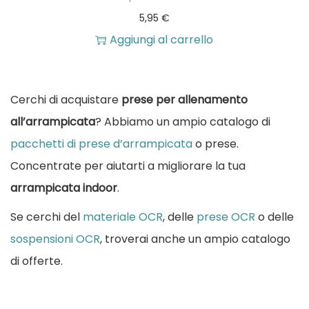
.
€
5,95
€
o
d
L
Aggiungi al carrello
h
a
e
a
5
o
p
9
p
Cerchi di acquistare
prese per allenamento
i
,
z
all’arrampicata
? Abbiamo un ampio catalogo di
ù
9
i
pacchetti di prese d’arrampicata
o prese.
v
0
o
Concentrate per aiutarti a migliorare la tua
a
n
arrampicata indoor
.
r
€
i
Se cerchi del
materiale OCR
, delle
prese OCR
o delle
i
a
p
sospensioni OCR
, troverai anche un ampio catalogo
a
1
o
di offerte.
n
6
s
t
1
s
i
,