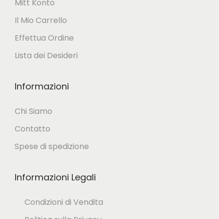
e
Mitt Konto
o
n
Il Mio Carrello
n
e
Effettua Ordine
o
l
Lista dei Desideri
e
l
s
a
Informazioni
s
p
e
a
Chi Siamo
r
g
Contatto
e
i
Spese di spedizione
s
n
c
a
Informazioni Legali
e
d
Condizioni di Vendita
l
e
t