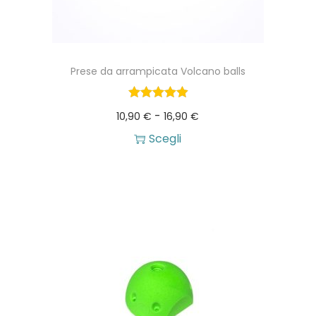
Prese da arrampicata Volcano balls
F
-
10,90
€
16,90
€
a
Scegli
Q
s
u
c
e
i
s
a
t
d
o
i
p
p