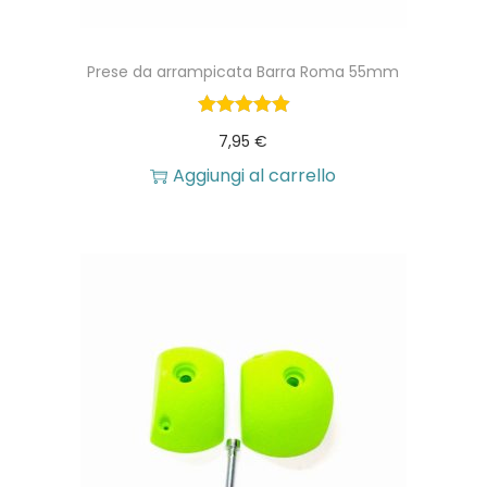
o
t
Prese da arrampicata Barra Roma 55mm
t
o
7,95
€
Aggiungi al carrello