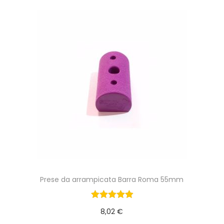
a
8
:
6
7
,
€
5
.
6
€
.
Prese da arrampicata Barra Roma 55mm
8,02
€