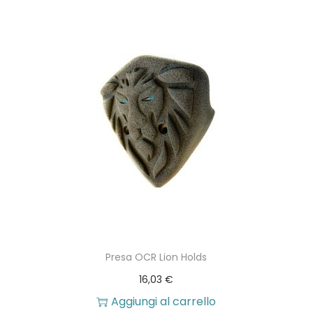
s
s
e
r
e
s
c
e
l
t
e
n
Presa OCR Lion Holds
e
16,03
€
l
Aggiungi al carrello