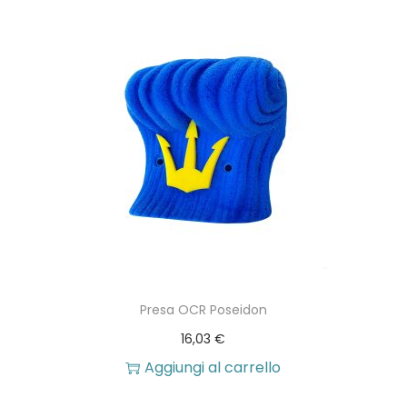
p
z
i
o
n
i
p
o
s
s
o
Presa OCR Poseidon
n
16,03
€
o
Aggiungi al carrello
e