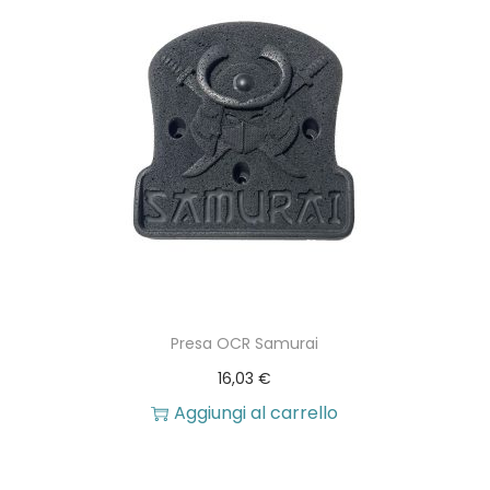
i
,
ù
4
v
4
a
r
€
i
a
a
4
n
7
t
2
i
,
Presa OCR Samurai
.
8
16,03
€
L
8
Aggiungi al carrello
e
o
€