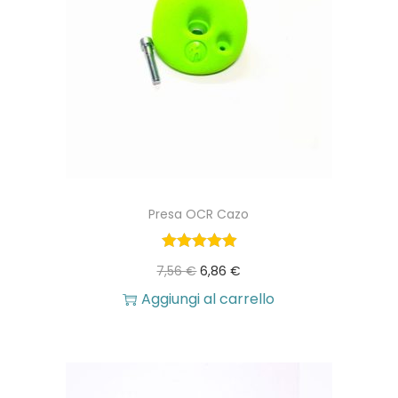
Presa OCR Cazo
I
I
7,56
€
6,86
€
l
l
Aggiungi al carrello
p
p
r
r
e
e