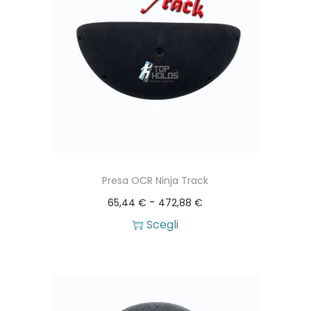
Presa OCR Ninja Track
F
-
65,44
€
472,88
€
a
Scegli
Q
s
u
c
e
i