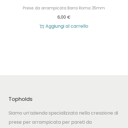
Prese da arrampicata Barra Roma 35mm
t
:
6,00
€
o
d
Aggiungi al carrello
h
a
a
3
p
,
i
3
ù
3
v
a
€
r
a
Topholds
i
5
a
,
Siamo un’azienda specializzata nella creazione di
n
3
prese per arrampicata per pareti da
t
4