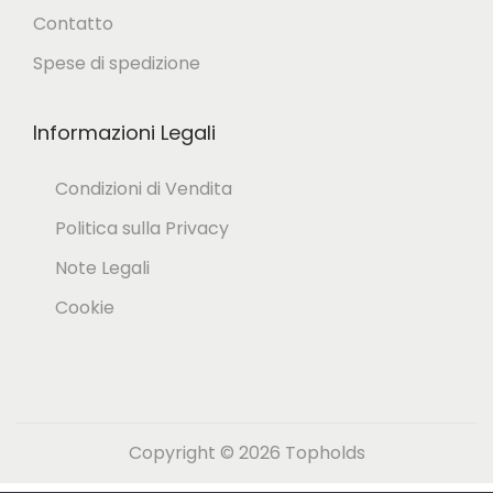
Contatto
s
Spese di spedizione
o
n
Informazioni Legali
o
e
Condizioni di Vendita
s
Politica sulla Privacy
s
Note Legali
e
Cookie
r
e
s
c
Copyright © 2026
Topholds
e
l