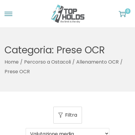
0
S
S
a
a
l
l
Categoria:
Prese OCR
t
t
a
a
Home
/
Percorso a Ostacoli
/
Allenamento OCR
/
a
a
Prese OCR
l
l
l
c
a
o
n
n
a
t
Filtra
v
e
i
n