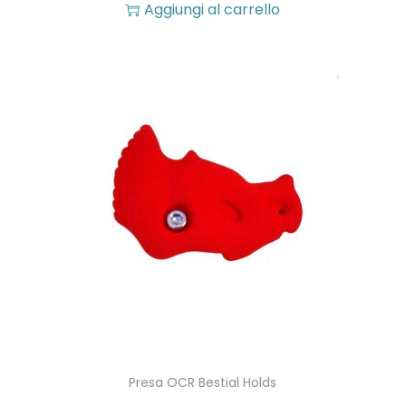
d
Aggiungi al carrello
o
t
t
o
Presa OCR Bestial Holds