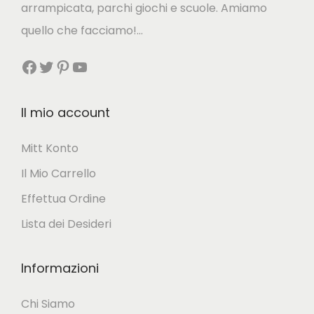
arrampicata, parchi giochi e scuole. Amiamo
i
quello che facciamo!…
.
€
Facebook
Twitter
Pinterest
YouTube
L
e
Il mio account
o
p
Mitt Konto
z
Il Mio Carrello
i
Effettua Ordine
o
Lista dei Desideri
n
i
Informazioni
p
o
Chi Siamo
s