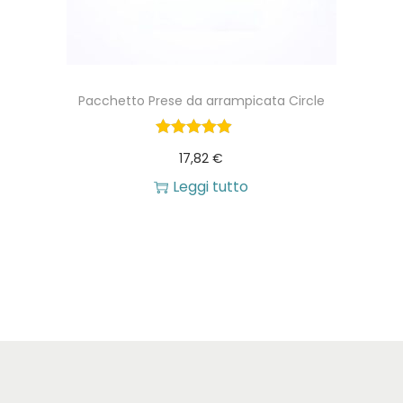
t
o
Pacchetto Prese da arrampicata Circle
17,82
€
Leggi tutto