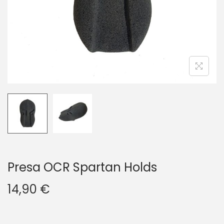
g
u
a
t
z
o
i
o
n
e
Presa OCR Spartan Holds
14,90
€