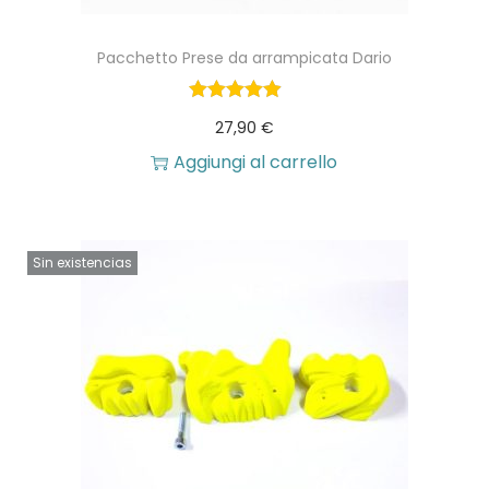
a
Pacchetto Prese da arrampicata Dario
g
i
27,90
€
n
Aggiungi al carrello
a
d
e
Sin existencias
l
p
r
o
d
o
t