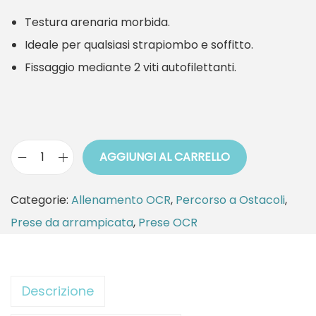
Testura arenaria morbida.
Ideale per qualsiasi strapiombo e soffitto.
Fissaggio mediante 2 viti autofilettanti.
AGGIUNGI AL CARRELLO
P
r
Categorie:
Allenamento OCR
,
Percorso a Ostacoli
,
e
Prese da arrampicata
,
Prese OCR
s
a
O
Descrizione
C