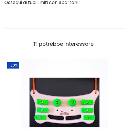
Ossequi ai tuoi limiti con Spartan!
u
a
n
t
i
Ti potrebbe interessare…
t
à
-20%