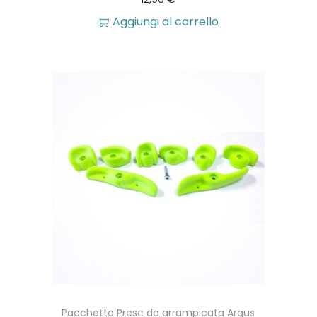
o
Aggiungi al carrello
n
i
p
o
s
s
o
n
o
e
s
s
Pacchetto Prese da arrampicata Argus
e