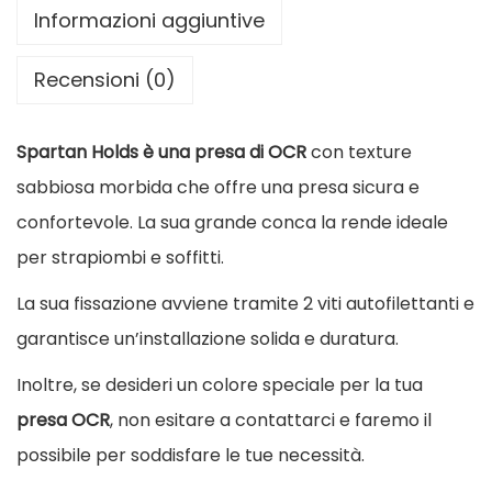
R
Informazioni aggiuntive
S
Recensioni (0)
p
a
Spartan Holds è una presa di OCR
con texture
r
sabbiosa morbida che offre una presa sicura e
t
confortevole. La sua grande conca la rende ideale
a
per strapiombi e soffitti.
n
H
La sua fissazione avviene tramite 2 viti autofilettanti e
o
garantisce un’installazione solida e duratura.
l
Inoltre, se desideri un colore speciale per la tua
d
presa OCR
, non esitare a contattarci e faremo il
s
possibile per soddisfare le tue necessità.
q