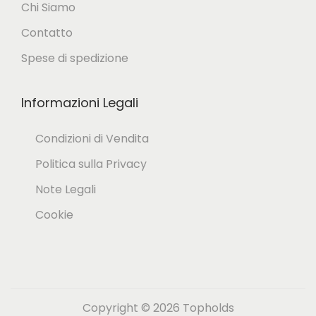
Chi Siamo
n
s
Contatto
t
o
Spese di spedizione
i
n
.
o
Informazioni Legali
L
e
e
s
Condizioni di Vendita
o
s
Politica sulla Privacy
p
e
Note Legali
z
r
Cookie
i
e
o
s
n
c
i
e
p
Copyright © 2026
Topholds
l