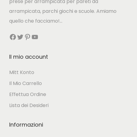
prese per arrampicata per pareti da
o
i
arrampicata, parchi giochi e scuole. Amiamo
t
.
quello che facciamo!…
t
L
Facebook
Twitter
Pinterest
YouTube
o
e
h
o
a
Il mio account
p
p
z
Mitt Konto
i
i
Il Mio Carrello
ù
o
v
Effettua Ordine
n
a
Lista dei Desideri
i
r
p
i
Informazioni
o
a
s