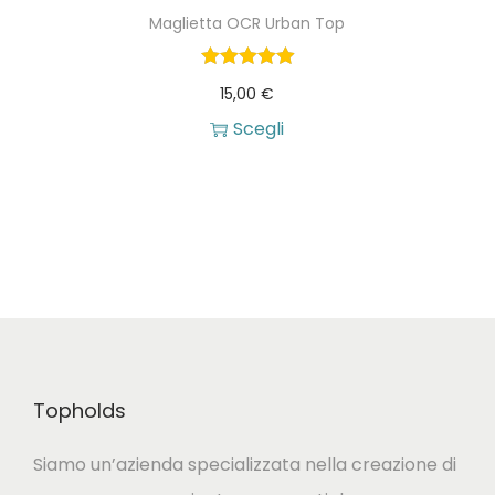
Maglietta OCR Urban Top
t
o
15,00
€
h
Scegli
a
Q
p
u
i
e
ù
s
v
t
a
o
r
p
i
Topholds
r
a
o
n
Siamo un’azienda specializzata nella creazione di
d
t