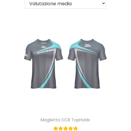
g
u
a
t
z
o
i
o
n
e
Maglietta OCR TopHolds