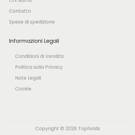
Chi Siamo
l
p
Contatto
r
Spese di spedizione
o
d
Informazioni Legali
o
Condizioni di Vendita
t
Politica sulla Privacy
t
Note Legali
o
Cookie
Copyright © 2026
Topholds