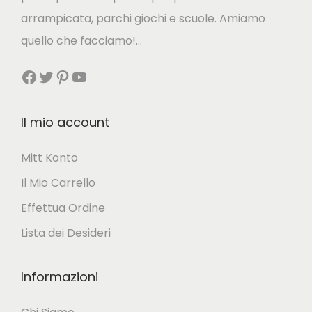
e
p
arrampicata, parchi giochi e scuole. Amiamo
n
r
quello che facciamo!…
e
o
l
Facebook
Twitter
Pinterest
YouTube
d
l
o
a
t
Il mio account
p
t
Mitt Konto
a
o
g
Il Mio Carrello
i
Effettua Ordine
n
Lista dei Desideri
a
d
Informazioni
e