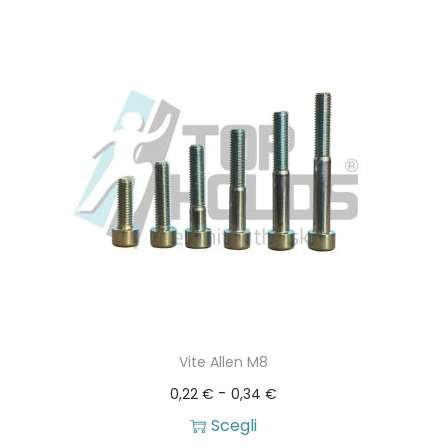
g
u
a
t
z
o
i
o
n
e
Vite Allen M8
F
-
0,22
€
0,34
€
a
Scegli