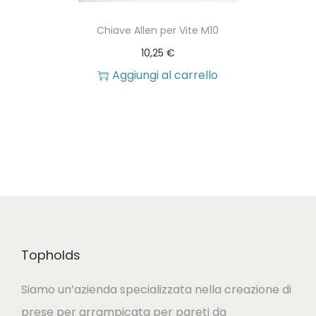
o
n
n
e
Chiave Allen per Vite M10
o
l
10,25
€
e
l
Aggiungi al carrello
s
a
s
p
e
a
r
g
e
i
s
n
c
a
e
Topholds
d
l
e
Siamo un’azienda specializzata nella creazione di
t
l
prese per arrampicata per pareti da