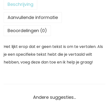
a
Beschrijving
n
S
Aanvullende informatie
l
Beoordelingen (0)
e
u
Het lijkt erop dat er geen tekst is om te vertalen. Als
t
je een specifieke tekst hebt die je vertaald wilt
e
hebben, voeg deze dan toe en ik help je graag!
l
h
a
n
g
Andere suggesties…
e