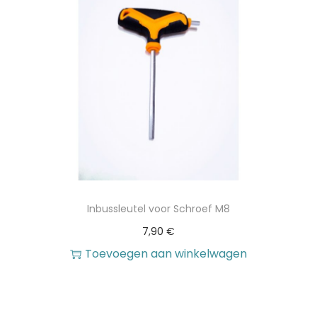
w
a
€
s
.
:
1
3
,
9
0
Inbussleutel voor Schroef M8
7,90
€
€
Toevoegen aan winkelwagen
.