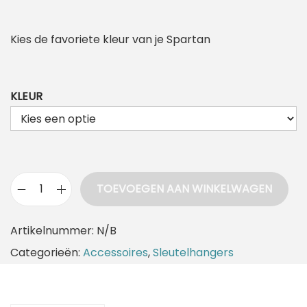
Kies de favoriete kleur van je Spartan
KLEUR
TOEVOEGEN AAN WINKELWAGEN
S
p
Artikelnummer:
N/B
a
Categorieën:
Accessoires
,
Sleutelhangers
r
t