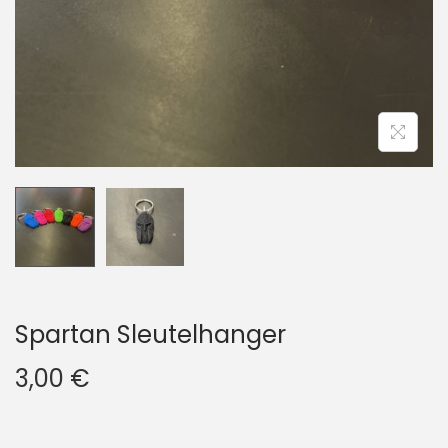
i
d
e
Spartan Sleutelhanger
3,00
€