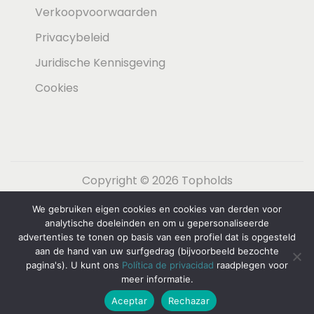
Verkoopvoorwaarden
Privacybeleid
Juridische Kennisgeving
Cookies
Copyright © 2026
Topholds
We gebruiken eigen cookies en cookies van derden voor
Español
(
Spaans
)
English
(
Engels
)
analytische doeleinden en om u gepersonaliseerde
Nederlands
Français
(
Frans
)
advertenties te tonen op basis van een profiel dat is opgesteld
aan de hand van uw surfgedrag (bijvoorbeeld bezochte
Deutsch
(
Duits
)
Italiano
(
Italiaans
)
pagina's). U kunt ons
Política de privacidad
raadplegen voor
meer informatie.
Svenska
(
Zweeds
)
Aceptar
Rechazar