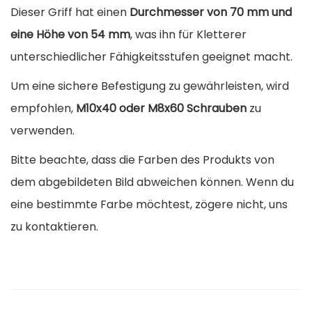
o
Dieser Griff hat einen
Durchmesser von 70 mm und
m
eine Höhe von 54 mm
, was ihn für Kletterer
a
unterschiedlicher Fähigkeitsstufen geeignet macht.
C
Um eine sichere Befestigung zu gewährleisten, wird
a
empfohlen,
M10x40 oder M8x60 Schrauben
zu
m
verwenden.
p
u
Bitte beachte, dass die Farben des Produkts von
s
dem abgebildeten Bild abweichen können. Wenn du
7
eine bestimmte Farbe möchtest, zögere nicht, uns
c
zu kontaktieren.
m
M
e