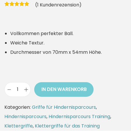
(
1
Kundenrezension)
Vollkommen perfekter Ball.
Weiche Textur.
Durchmesser von 70mm x 54mm Höhe.
IN DEN WARENKORB
K
l
Kategorien:
Griffe für Hindernisparcours
,
e
Hindernisparcours
,
Hindernisparcours Training
,
t
Klettergriffe
,
Klettergriffe für das Training