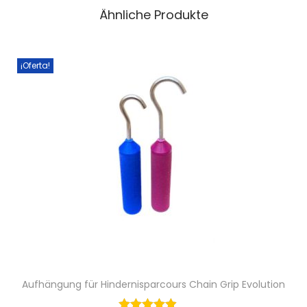
n
Ähnliche Produkte
g
e
¡Oferta!
Aufhängung für Hindernisparcours Chain Grip Evolution