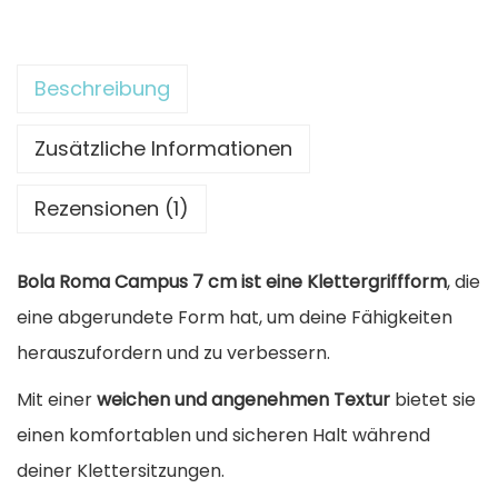
t
e
r
Beschreibung
g
r
Zusätzliche Informationen
i
Rezensionen (1)
f
f
Bola Roma Campus 7 cm ist eine Klettergriffform
, die
K
eine abgerundete Form hat, um deine Fähigkeiten
u
herauszufordern und zu verbessern.
g
e
Mit einer
weichen und angenehmen Textur
bietet sie
l
einen komfortablen und sicheren Halt während
R
deiner Klettersitzungen.