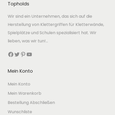
Topholds
,
.
n
5
a
Wir sind ein Unternehmen, das sich auf die
0
u
Herstellung von Klettergriffen für Kletterwände,
f
Spielplätze und Schulen spezialisiert hat. Wir
€
d
lieben, was wir tun!…
e
Facebook
Twitter
Pinterest
YouTube
r
P
Mein Konto
r
o
Mein Konto
d
Mein Warenkorb
u
Bestellung Abschließen
k
Wunschliste
t