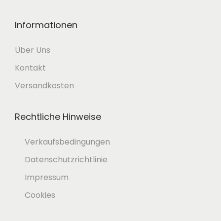
s
Informationen
e
i
Über Uns
t
Kontakt
e
Versandkosten
g
e
Rechtliche Hinweise
w
ä
Verkaufsbedingungen
h
Datenschutzrichtlinie
l
Impressum
t
Cookies
w
e