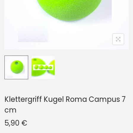
i
o
n
Klettergriff Kugel Roma Campus 7
cm
5,90
€