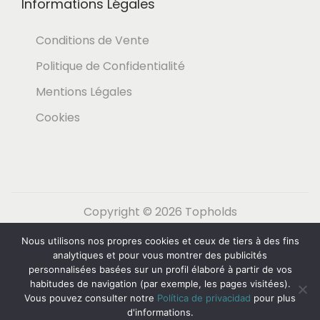
Informations Légales
Conditions de Vente
Politique de Confidentialité
Mentions Légales
Cookies
Copyright © 2026
Topholds
Nous utilisons nos propres cookies et ceux de tiers à des fins
Español
(
Espagnol
)
English
(
Anglais
)
analytiques et pour vous montrer des publicités
Nederlands
(
Néerlandais
)
Français
personnalisées basées sur un profil élaboré à partir de vos
habitudes de navigation (par exemple, les pages visitées).
Deutsch
(
Allemand
)
Italiano
(
Italien
)
Vous pouvez consulter notre
Política de privacidad
pour plus
d'informations.
Svenska
(
Suédois
)