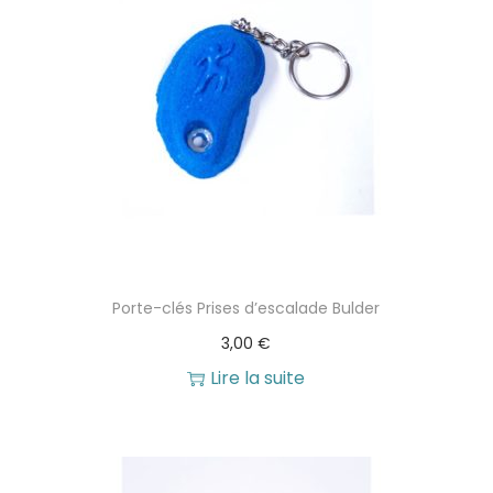
1
5
6
0
,
9
€
0
.
€
.
Porte-clés Prises d’escalade Bulder
3,00
€
Lire la suite