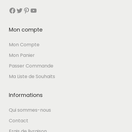
Facebook
Twitter
Pinterest
YouTube
a
i
:
t
1
Mon compte
4
Mon Compte
:
,
Mon Panier
1
5
6
0
Passer Commande
,
Ma Liste de Souhaits
9
€
0
.
Informations
Qui sommes-nous
€
Contact
.
Frais de livraison