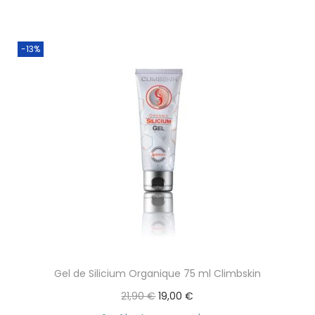
-13%
Gel de Silicium Organique 75 ml Climbskin
L
L
21,90
€
19,00
€