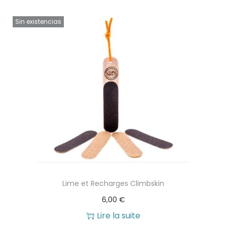
g
n
Sin existencias
a
u
t
i
o
n
Lime et Recharges Climbskin
6,00
€
Lire la suite