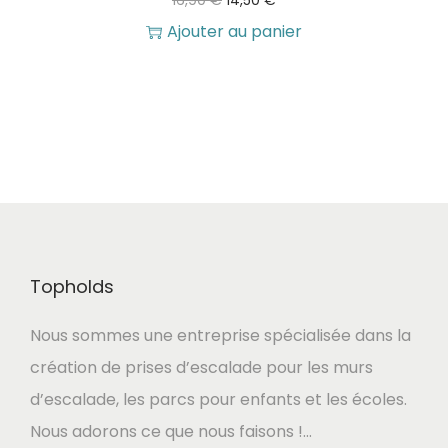
16,90
€
14,50
€
a
e
e
Ajouter au panier
i
:
p
p
t
1
r
r
9
i
i
:
,
x
x
2
0
i
a
1
0
n
c
,
i
t
9
€
Topholds
t
u
0
.
i
e
Nous sommes une entreprise spécialisée dans la
a
l
€
création de prises d’escalade pour les murs
l
e
.
d’escalade, les parcs pour enfants et les écoles.
é
s
Nous adorons ce que nous faisons !…
t
t