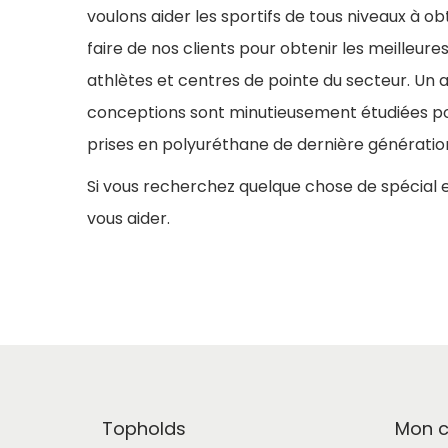
voulons aider les sportifs de tous niveaux à obt
g
n
faire de nos clients pour obtenir les meilleur
a
u
athlètes et centres de pointe du secteur. Un 
t
conceptions sont minutieusement étudiées pour 
i
prises en polyuréthane de dernière génératio
o
Si vous recherchez quelque chose de spécial e
n
vous aider.
Topholds
Mon 