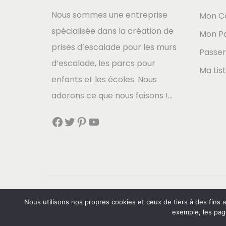
Nous sommes une entreprise
Mon C
spécialisée dans la création de
Mon Pa
prises d’escalade pour les murs
Passe
d’escalade, les parcs pour
Ma Lis
enfants et les écoles. Nous
adorons ce que nous faisons !…
Facebook
Twitter
Pinterest
YouTube
Nous utilisons nos propres cookies et ceux de tiers à des fins 
exemple, les pag
Español
(
Espagnol
)
English
(
Anglais
)
N