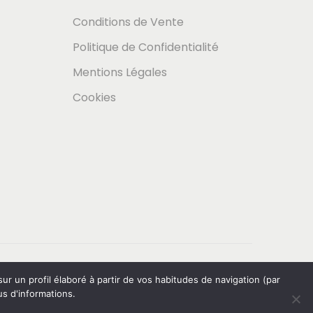
Conditions de Vente
Politique de Confidentialité
Mentions Légales
Cookies
r un profil élaboré à partir de vos habitudes de navigation (par
s d'informations.
emand
)
Italiano
(
Italien
)
Svenska
(
Suédois
)