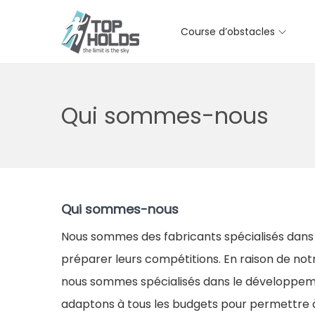
Course d’obstacles
P
P
a
a
s
s
Qui sommes-nous
s
s
e
e
r
r
à
a
l
u
Qui sommes-nous
a
c
Nous sommes des fabricants spécialisés dans le
n
o
préparer leurs compétitions. En raison de notr
a
n
nous sommes spécialisés dans le développemen
v
t
adaptons à tous les budgets pour permettre à 
i
e