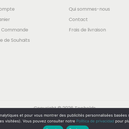
ompte
Qui sommes-nous
nier
Contact
r Commande
Frais de livraison
te de Souhaits
Copyright © 2026
Topholds
analytiques et pour vous montrer des publicités personnalisées basées su
es visitées). Vous pouvez consulter notre
Política de privacidad
pour plu
ederlands
(
Néerlandais
)
Français
Deutsch
(
All