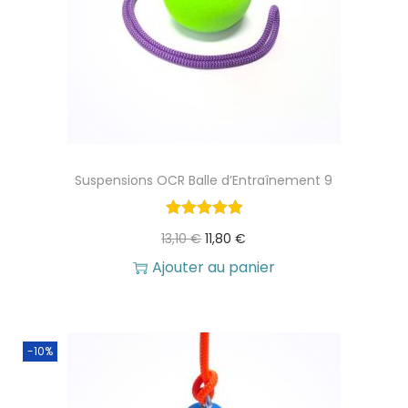
0
.
€
.
Suspensions OCR Balle d’Entraînement 9
L
L
13,10
€
11,80
€
e
e
Ajouter au panier
p
p
r
r
-10%
i
i
x
x