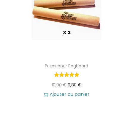
,
€
0
.
0
€
.
Prises pour Pegboard
L
L
10,90
€
9,80
€
e
e
Ajouter au panier
p
p
r
r
i
i
x
x