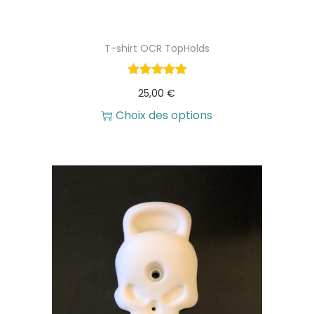
T-shirt OCR TopHolds
25,00
€
Choix des options
C
e
p
r
o
d
u
i