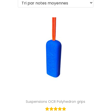
g
n
a
u
t
i
o
n
Suspensions OCR Polyhedron grips