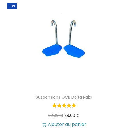
-8%
1
0
0
,
€
9
.
0
€
.
Suspensions OCR Delta Raks
L
L
32,30
€
29,60
€
e
e
Ajouter au panier