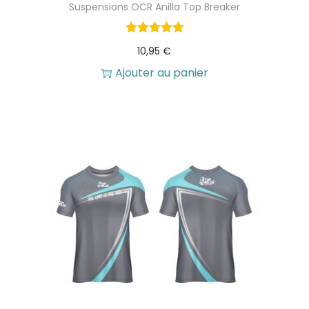
Suspensions OCR Anilla Top Breaker
t
t
a
10,95
€
i
:
Ajouter au panier
t
1
9
:
,
2
9
3
0
,
4
€
0
.
€
.