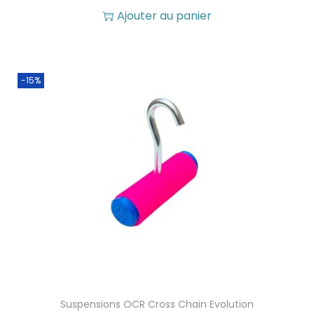
Ajouter au panier
t
1
9
:
,
-15%
2
3
1
5
,
5
€
0
.
€
.
Suspensions OCR Cross Chain Evolution