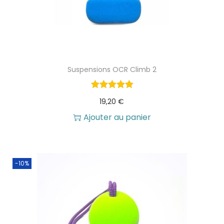
i
e
a
l
l
e
é
s
Suspensions OCR Climb 2
t
t
a
19,20
€
i
:
Ajouter au panier
t
1
6
:
,
-10%
1
7
8
0
,
6
€