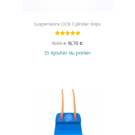
Suspensions OCR Cylinder Grips
L
L
18,60
€
16,70
€
e
e
Ajouter au panier
p
p
r
r
i
i
x
x
i
a
n
c
i
t
t
u