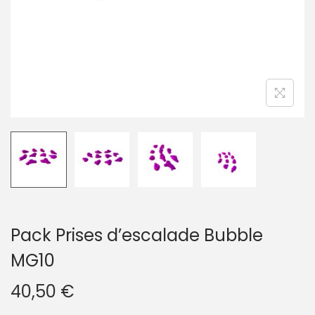
g
n
a
u
t
i
o
n
Pack Prises d’escalade Bubble
MG10
40,50
€