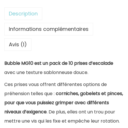
n
t
Description
i
t
Informations complémentaires
é
Avis (1)
d
e
Bubble MG10 est un pack de 10 prises d’escalade
P
avec une texture sablonneuse douce.
a
c
Ces prises vous offrent différentes options de
k
préhension telles que :
corniches, gobelets et pinces,
P
pour que vous puissiez grimper avec différents
r
niveaux d’exigence
. De plus, elles ont un trou pour
i
mettre une vis qui les fixe et empêche leur rotation.