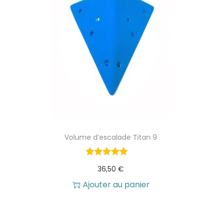
u
b
b
l
e
M
G
1
0
Volume d’escalade Titan 9
36,50
€
Ajouter au panier