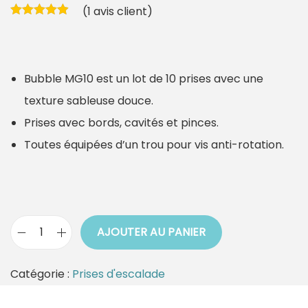
(
1
avis client)
Bubble MG10 est un lot de 10 prises avec une
texture sableuse douce.
Prises avec bords, cavités et pinces.
Toutes équipées d’un trou pour vis anti-rotation.
AJOUTER AU PANIER
q
u
Catégorie :
Prises d'escalade
a