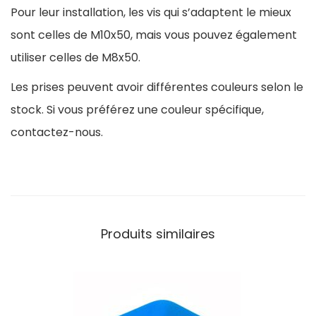
s
Pour leur installation, les vis qui s’adaptent le mieux
e
sont celles de M10x50, mais vous pouvez également
s
utiliser celles de M8x50.
d
Les prises peuvent avoir différentes couleurs selon le
'
stock. Si vous préférez une couleur spécifique,
e
contactez-nous.
s
c
a
l
a
Produits similaires
d
e
B