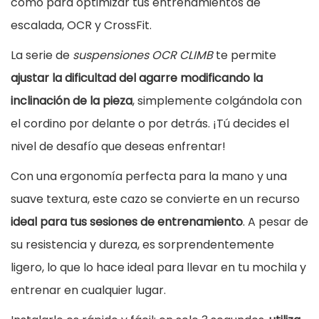
como para optimizar tus entrenamientos de
C
escalada, OCR y CrossFit.
l
La serie de
suspensiones OCR CLIMB
te permite
i
ajustar la dificultad del agarre modificando la
m
inclinación de la pieza
, simplemente colgándola con
b
el cordino por delante o por detrás. ¡Tú decides el
1
nivel de desafío que deseas enfrentar!
q
Con una ergonomía perfecta para la mano y una
u
suave textura, este cazo se convierte en un recurso
a
ideal para tus sesiones de entrenamiento
. A pesar de
n
su resistencia y dureza, es sorprendentemente
t
ligero, lo que lo hace ideal para llevar en tu mochila y
i
entrenar en cualquier lugar.
t
à