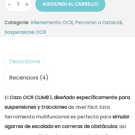
AGGIUNGI AL CARRELLO
e
1
S
r
9
o
Categorie:
Allenamento OCR
,
Percorso a Ostacoli
,
a
,
s
Sospensione OCR
:
3
p
2
5
e
1
n
Descrizione
,
€
s
5
.
i
Recensioni (4)
0
o
n
El
Cazo OCR CLIMB 1, diseñado específicamente para
€
e
suspensiones y tracciones
de nivel fácil. Esta
.
O
herramienta multifuncional es perfecta para
simular
C
agarres de escalada en carreras de obstáculos
, así
R