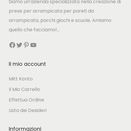
Siamo un’azienda specializzata nella creazione di
g
u
.
prese per arrampicata per pareti da
i
a
arrampicata, parchi giochi e scuole. Amiamo
n
l
quello che facciamo!…
a
e
Facebook
Twitter
Pinterest
YouTube
l
è
e
:
e
3
Il mio account
r
1
Mitt Konto
a
,
Il Mio Carrello
:
7
3
0
Effettua Ordine
9
Lista dei Desideri
,
€
6
.
Informazioni