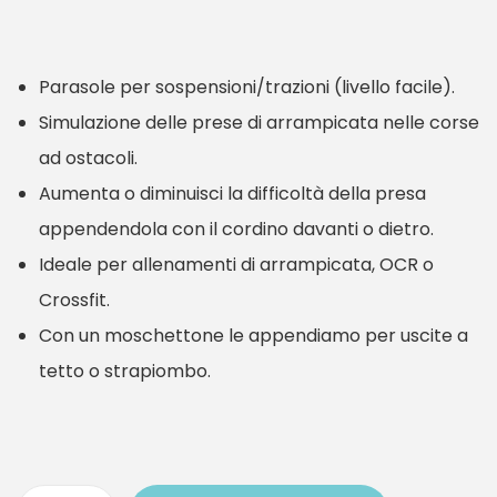
r
r
e
e
Parasole per sospensioni/trazioni (livello facile).
z
z
Simulazione delle prese di arrampicata nelle corse
z
z
ad ostacoli.
o
o
Aumenta o diminuisci la difficoltà della presa
o
a
appendendola con il cordino davanti o dietro.
r
t
Ideale per allenamenti di arrampicata, OCR o
i
t
Crossfit.
g
u
Con un moschettone le appendiamo per uscite a
i
a
tetto o strapiombo.
n
l
a
e
l
è
e
: