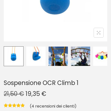
g
u
a
t
z
o
i
o
n
e
Sospensione OCR Climb 1
I
I
21,50
€
19,35
€
l
l
(
4
recensioni dei clienti)
p
p