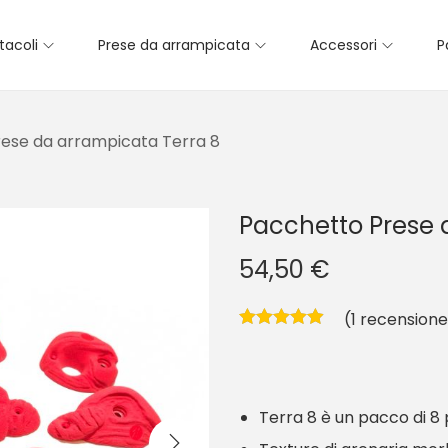
tacoli
Prese da arrampicata
Accessori
P
ese da arrampicata Terra 8
Pacchetto Prese 
54,50
€
(
1
recensione 
Terra 8 è un pacco di 8