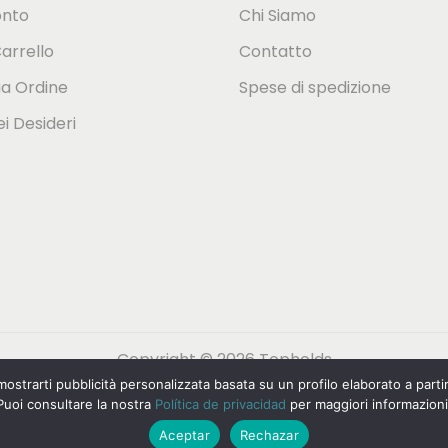
onto
Chi Siamo
Carrello
Contatto
ua Ordine
Spese di spedizione
ei Desideri
Copyright © 2026
Topholds
r mostrarti pubblicità personalizzata basata su un profilo elaborato a parti
Puoi consultare la nostra
Política de privacidad
per maggiori informazioni
derlands
(
Olandese
)
Français
(
Francese
)
Deu
Aceptar
Rechazar