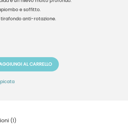
ida e un rilievo molto profondo.
apiombo e soffitto.
 tirafondo anti-rotazione.
AGGIUNGI AL CARRELLO
picata
oni (1)