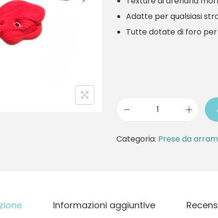
Texture di arenaria morb
Adatte per qualsiasi str
Tutte dotate di foro per
P
a
Categoria:
Prese da arram
c
c
h
e
zione
Informazioni aggiuntive
Recensi
t