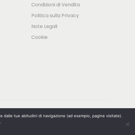
Condizioni di Vendita
Politica sulla Privacy
Note Legali
Cookie
re dalle tue abitudini di navigazione (ad esempio, pagine visitate).
.
tsch
(
Tedesco
)
Italiano
Svenska
(
Svedese
)