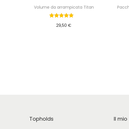
Volume da arrampicata Titan
Pacch
29,50
€
Aggiungi al carrello
Topholds
Il mi