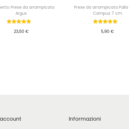
a
etto Prese da arrampicata
Prese da arrampicata Pall
n
Argus
Campus 7 cm
t
23,50
€
5,90
€
i
Aggiungi al carrello
Aggiungi al carrel
t
à
o account
Informazioni