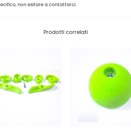
p
ecifico, non esitare a contattarci.
i
c
Prodotti correlati
a
t
a
T
e
r
r
a
8
q
u