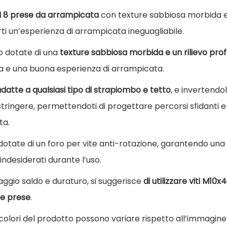
t
i 8 prese da arrampicata
con texture sabbiosa morbida e 
o
rti un’esperienza di arrampicata ineguagliabile.
P
o dotate di una
texture sabbiosa morbida e un rilievo pro
r
a e una buona esperienza di arrampicata.
e
s
datte a qualsiasi tipo di strapiombo e tetto
, e invertendo
e
tringere, permettendoti di progettare percorsi sfidanti e 
d
ta.
a
dotate di un foro per vite anti-rotazione, garantendo una
a
ndesiderati durante l’uso.
r
aggio saldo e duraturo, si suggerisce
di utilizzare viti M10
r
lle prese
.
a
m
 colori del prodotto possono variare rispetto all’immagin