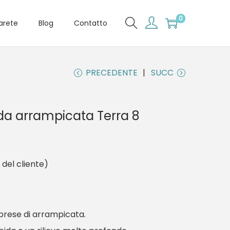
0
arete
Blog
Contatto
PRECEDENTE
SUCC
da arrampicata Terra 8
del cliente)
 prese di arrampicata.