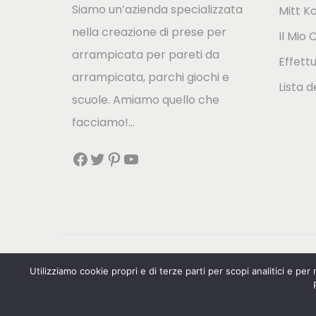
Siamo un’azienda specializzata
Mitt K
nella creazione di prese per
Il Mio 
arrampicata per pareti da
Effett
arrampicata, parchi giochi e
Lista d
scuole. Amiamo quello che
facciamo!…
Facebook
Twitter
Pinterest
YouTube
Utilizziamo cookie propri e di terze parti per scopi analitici e pe
Español
(
Spagnolo
)
English
(
Inglese
)
Ne