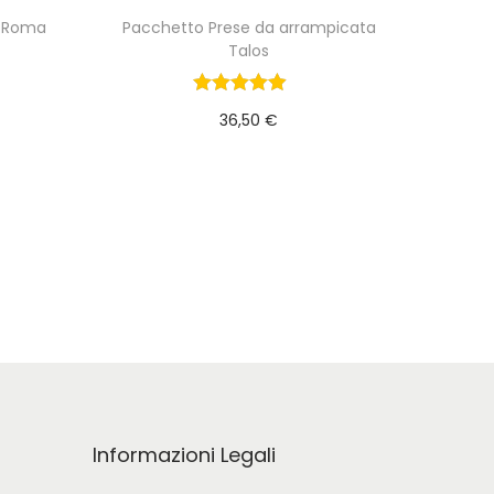
a Roma
Pacchetto Prese da arrampicata
Talos
36,50
€
lo
Aggiungi al carrello
Informazioni Legali