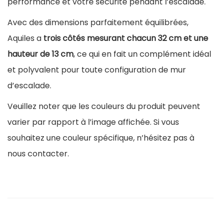
performance et votre sécurité pendant l’escalade.
e
Avec des dimensions parfaitement équilibrées,
s
Aquiles a
trois côtés mesurant chacun 32 cm et une
c
hauteur de 13 cm
, ce qui en fait un complément idéal
a
et polyvalent pour toute configuration de mur
l
d’escalade.
a
Veuillez noter que les couleurs du produit peuvent
d
varier par rapport à l’image affichée. Si vous
e
souhaitez une couleur spécifique, n’hésitez pas à
A
nous contacter.
q
u
i
l
e