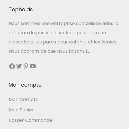
i
t
Topholds
t
u
i
e
Nous sommes une entreprise spécialisée dans la
a
l
création de prises d’escalade pour les murs
l
e
d’escalade, les parcs pour enfants et les écoles.
é
s
Nous adorons ce que nous faisons !…
t
t
Facebook
Twitter
Pinterest
YouTube
a
i
:
t
2
Mon compte
9
Mon Compte
:
,
Mon Panier
3
9
3
0
Passer Commande