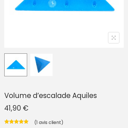
g
n
a
u
t
i
o
n
Volume d’escalade Aquiles
41,90
€
(
1
avis client)