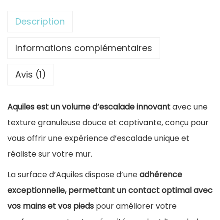
t
Description
i
t
Informations complémentaires
é
Avis (1)
d
e
Aquiles est un volume d’escalade innovant
avec une
V
texture granuleuse douce et captivante, conçu pour
o
vous offrir une expérience d’escalade unique et
l
réaliste sur votre mur.
u
m
La surface d’Aquiles dispose d’une
adhérence
e
exceptionnelle, permettant un contact optimal avec
d
vos mains et vos pieds
pour améliorer votre
'