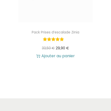
Pack Prises d’escalade Zinia
L
L
33,50
€
29,90
€
e
e
Ajouter au panier
p
p
r
r
i
i
x
x
i
a
n
c