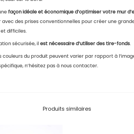
e
une
façon idéale et économique d’optimiser votre mur d’
P
 avec des prises conventionnelles pour créer une grande
a
t difficiles.
c
k
ation sécurisée, il
est nécessaire d’utiliser des tire-fonds
.
P
s couleurs du produit peuvent varier par rapport à l’image
r
spécifique, n’hésitez pas à nous contacter.
i
s
e
s
Produits similaires
d
'
e