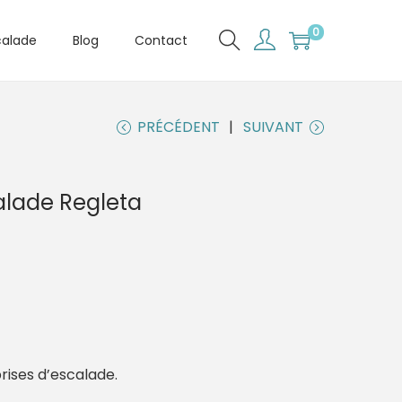
0
calade
Blog
Contact
PRÉCÉDENT
SUIVANT
alade Regleta
prises d’escalade.