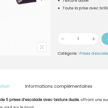
Texture duale.
Toute la prise avec brill
q
u
Catégorie :
Prises d'escal
a
n
t
i
ption
Informations complémentaires
t
é
de 5 prises d’escalade avec texture duale
, offrant une su
d
e, sauf sur le bord.