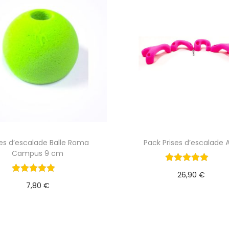
s
c
a
l
a
d
e
R
e
ses d’escalade Balle Roma
Pack Prises d’escalade 
Campus 9 cm
g
l
26,90
€
7,80
€
e
Ajouter au panie
Ajouter au panier
t
a