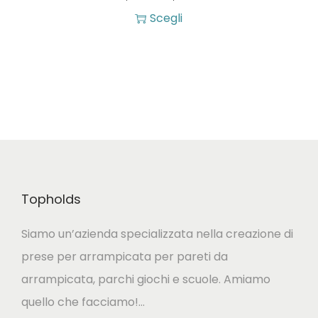
n
a
Scegli
a
Q
s
d
u
c
e
e
i
l
s
a
p
t
d
r
o
i
o
p
p
d
Topholds
r
r
o
o
e
t
Siamo un’azienda specializzata nella creazione di
d
z
t
prese per arrampicata per pareti da
o
z
o
arrampicata, parchi giochi e scuole. Amiamo
t
o
quello che facciamo!…
t
: