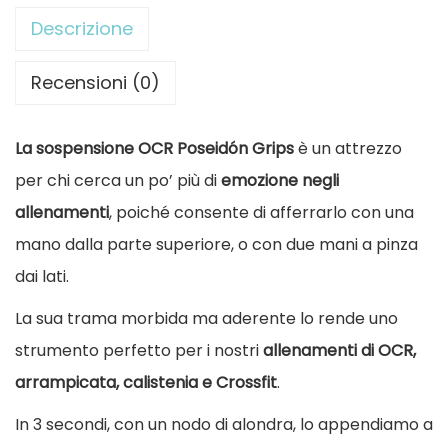
n
Descrizione
s
i
Recensioni (0)
o
n
La sospensione OCR Poseidón Grips
è un attrezzo
e
per chi cerca un po’ più di
emozione negli
O
allenamenti
, poiché consente di afferrarlo con una
C
mano dalla parte superiore, o con due mani a pinza
R
dai lati.
P
La sua trama morbida ma aderente lo rende uno
o
strumento perfetto per i nostri
allenamenti di OCR,
s
arrampicata, calistenia e Crossfit
.
e
In 3 secondi, con un nodo di alondra, lo appendiamo a
i