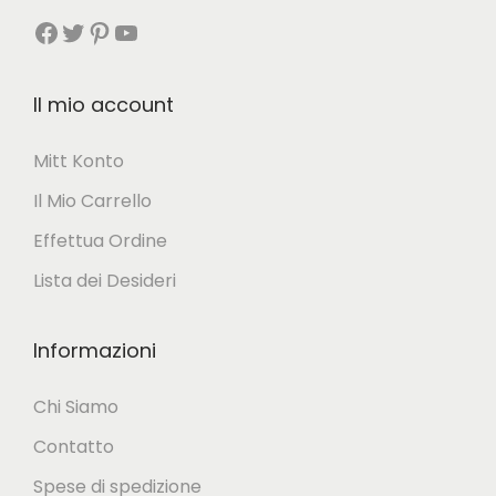
Facebook
Twitter
Pinterest
YouTube
o
d
h
a
a
1
Il mio account
p
3
Mitt Konto
i
,
Il Mio Carrello
ù
5
v
0
Effettua Ordine
a
Lista dei Desideri
r
€
i
a
Informazioni
a
1
Chi Siamo
n
7
Contatto
t
,
Spese di spedizione
i
4