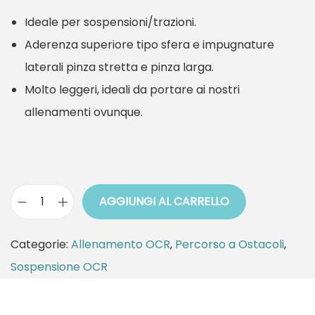
Ideale per sospensioni/trazioni.
Aderenza superiore tipo sfera e impugnature
laterali pinza stretta e pinza larga.
Molto leggeri, ideali da portare ai nostri
allenamenti ovunque.
AGGIUNGI AL CARRELLO
S
o
Categorie:
Allenamento OCR
,
Percorso a Ostacoli
,
s
Sospensione OCR
p
e