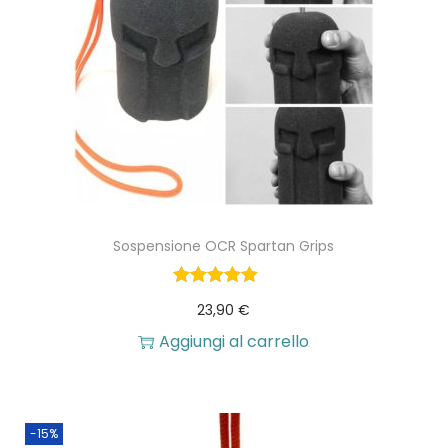
t
à
Sospensione OCR Spartan Grips
23,90
€
Aggiungi al carrello
-15%