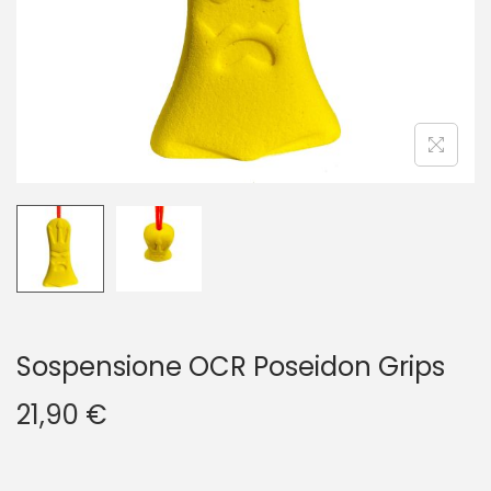
g
u
a
t
z
o
i
o
n
e
Sospensione OCR Poseidon Grips
21,90
€