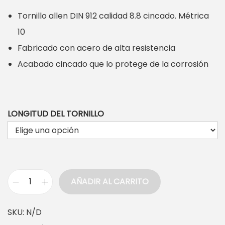
g
Tornillo allen DIN 912 calidad 8.8 cincado. Métrica
o
10
d
Fabricado con acero de alta resistencia
e
Acabado cincado que lo protege de la corrosión
p
r
e
LONGITUD DEL TORNILLO
c
i
o
s
AÑADIR AL CARRITO
:
T
d
o
SKU:
N/D
e
r