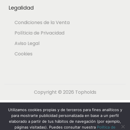
Legalidad
Condiciones de la Venta
Políticia de Privacidad
Aviso Legal
Cookies
Copyright © 2026
Topholds
Español
English
(
Inglés
)
Utilizamos cookies propias y de terceros para fines analíticos y
Nederlands
(
Holandés
)
Français
(
Francés
)
para mostrarte publicidad personalizada en base a un perfil
elaborado a partir de tus hábitos de navegación (por ejemplo,
Deutsch
(
Alemán
)
Italiano
páginas visitadas). Puedes consultar nuestra
Política de