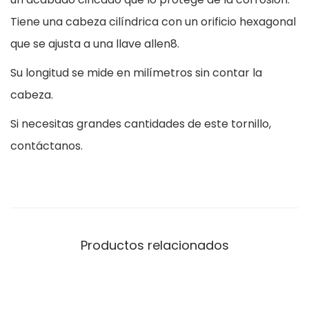
0
a
Tiene una cabeza cilíndrica con un orificio hexagonal
,
n
que se ajusta a una llave allen8.
3
t
Su longitud se mide en milímetros sin contar la
9
i
cabeza.
d
Si necesitas grandes cantidades de este tornillo,
€
a
contáctanos.
d
Productos relacionados