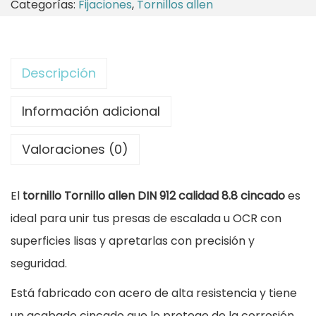
Categorías:
Fijaciones
,
Tornillos allen
s
n
d
i
e
l
Descripción
0
l
,
o
Información adicional
2
A
Valoraciones (0)
8
l
l
€
El
tornillo Tornillo allen DIN 912 calidad 8.8 cincado
es
e
h
ideal para unir tus presas de escalada u OCR con
n
a
superficies lisas y apretarlas con precisión y
M
s
seguridad.
1
t
0
Está fabricado con acero de alta resistencia y tiene
a
c
un acabado cincado que lo protege de la corrosión.