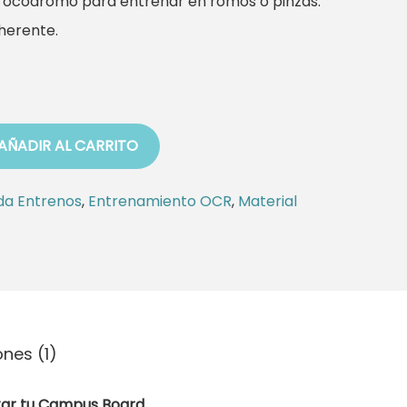
rocódromo para entrenar en romos o pinzas.
herente.
AÑADIR AL CARRITO
da Entrenos
,
Entrenamiento OCR
,
Material
nes (1)
r tu Campus Board