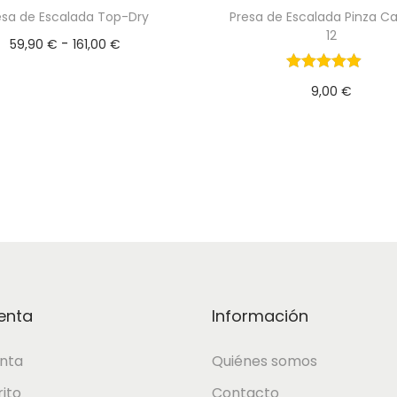
esa de Escalada Top-Dry
Presa de Escalada Pinza 
12
R
-
59,90
€
161,00
€
a
Seleccionar opciones
9,00
€
E
n
Añadir al Carrit
s
g
t
o
e
d
p
e
r
p
o
r
d
e
u
c
enta
Información
c
i
nta
Quiénes somos
t
o
o
s
rito
Contacto