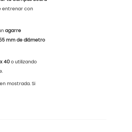
e entrenar con
un
agarre
 55 mm de diámetro
 x 40
o utilizando
e.
en mostrada. Si