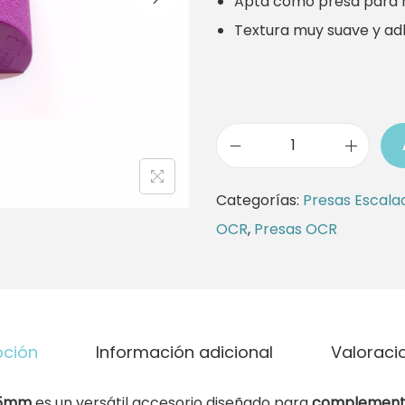
Apta como presa para 
Textura muy suave y ad
P
r
Categorías:
Presas Escala
e
OCR
,
Presas OCR
s
a
d
e
pción
Información adicional
Valoracio
E
s
55mm
es un versátil accesorio diseñado para
complementa