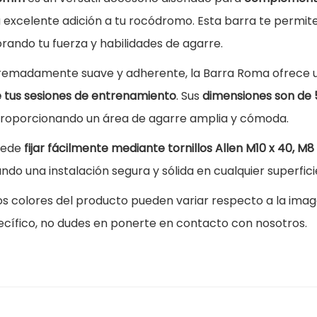
c
a excelente adición a tu rocódromo. Esta barra te permit
a
rando tu fuerza y habilidades de agarre.
l
tremadamente suave y adherente, la Barra Roma ofrece 
a
 tus sesiones de entrenamiento
. Sus
dimensiones son de
d
proporcionando un área de agarre amplia y cómoda.
a
B
uede
fijar fácilmente mediante tornillos Allen M10 x 40, M8
a
ndo una instalación segura y sólida en cualquier superfici
r
os colores del producto pueden variar respecto a la imag
r
ecífico, no dudes en ponerte en contacto con nosotros.
a
R
o
m