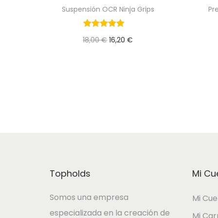
Suspensión OCR Ninja Grips
Pr
E
E
18,00
€
16,20
€
l
l
Añadir al Carrito
p
p
r
r
e
e
c
c
i
i
o
o
o
a
r
c
Topholds
Mi Cu
i
t
Somos una empresa
Mi Cue
g
u
especializada en la creación de
i
a
Mi Car