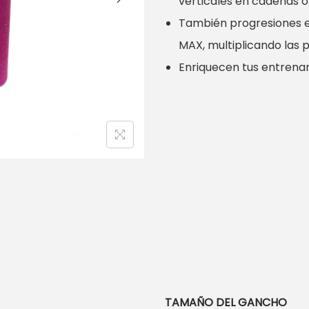
verticales en cadenas o
e
También progresiones en
p
MAX, multiplicando las po
r
Enriquecen tus entrenam
e
c
i
o
s
:
d
e
s
d
e
TAMAÑO DEL GANCHO