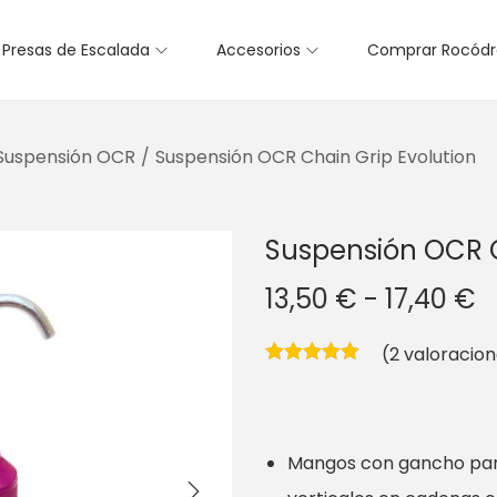
Presas de Escalada
Accesorios
Comprar Rocód
Suspensión OCR
/
Suspensión OCR Chain Grip Evolution
Suspensión OCR C
R
13,50
€
-
17,40
€
a
(
2
valoracion
n
g
o
Mangos con gancho para
d