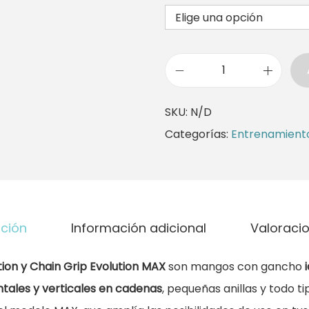
1
3
,
5
S
0
u
SKU:
N/D
s
Categorías:
Entrenamient
€
p
h
e
a
n
s
s
t
pción
Información adicional
Valoracio
i
a
ó
tion y Chain Grip Evolution MAX
son mangos con gancho
1
n
ntales y verticales en cadenas
, pequeñas anillas y todo t
7
O