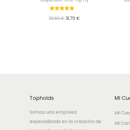
E
E
39,60
€
31,70
€
l
l
Añadir al Carrito
p
p
r
r
e
e
c
c
i
i
o
o
o
a
r
c
Topholds
Mi Cu
i
t
Somos una empresa
Mi Cue
g
u
especializada en la creación de
i
a
Mi Car