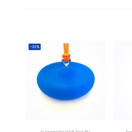
-20%
Suspensión OCR Top Fly
Su