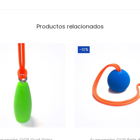
Productos relacionados
-10%
spensión OCR Oval Grips
Suspensión OCR Bola 