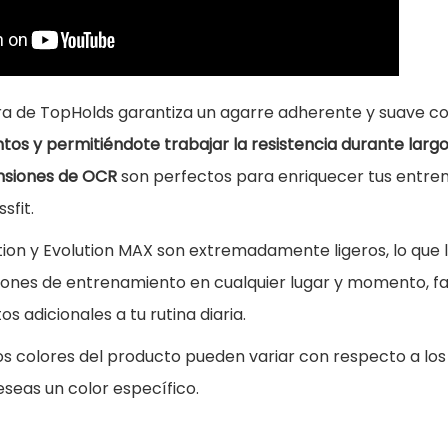
l
u
t
ra de TopHolds garantiza un agarre adherente y suave co
i
tos y permitiéndote trabajar la resistencia durante larg
o
nsiones de OCR
son perfectos para enriquecer tus entre
n
sfit.
c
a
tion y Evolution MAX son extremadamente ligeros, lo que 
n
siones de entrenamiento en cualquier lugar y momento, fac
t
s adicionales a tu rutina diaria.
i
s colores del producto pueden variar con respecto a los 
d
eseas un color específico.
a
d