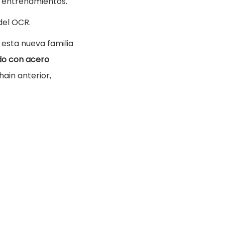
s entrenamientos.
del OCR.
esta nueva familia
do con acero
hain anterior,