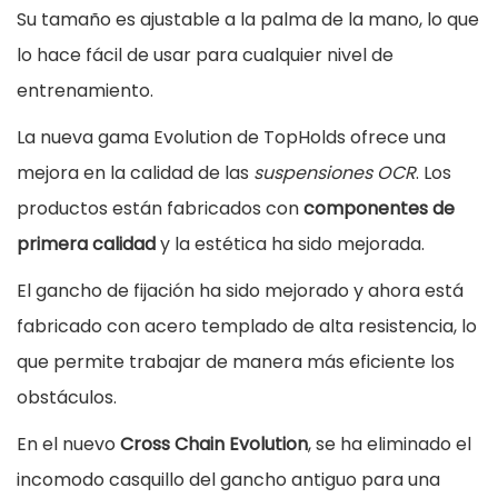
C
Su tamaño es ajustable a la palma de la mano, lo que
r
lo hace fácil de usar para cualquier nivel de
o
entrenamiento.
s
La nueva gama Evolution de TopHolds ofrece una
s
mejora en la calidad de las
suspensiones OCR
. Los
C
productos están fabricados con
componentes de
h
primera calidad
y la estética ha sido mejorada.
a
i
El gancho de fijación ha sido mejorado y ahora está
n
fabricado con acero templado de alta resistencia, lo
E
que permite trabajar de manera más eficiente los
v
obstáculos.
o
En el nuevo
Cross Chain Evolution
, se ha eliminado el
l
incomodo casquillo del gancho antiguo para una