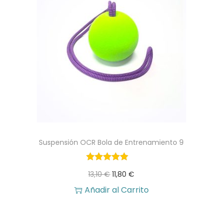
Suspensión OCR Bola de Entrenamiento 9
E
E
13,10
€
11,80
€
l
l
Añadir al Carrito
p
p
r
r