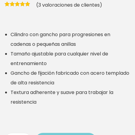
(
3
valoraciones de clientes)
p
p
r
r
e
e
Cilindro con gancho para progresiones en
c
c
cadenas o pequeñas anillas
i
i
Tamaño ajustable para cualquier nivel de
o
o
entrenamiento
o
a
Gancho de fijación fabricado con acero templado
r
c
de alta resistencia
i
t
Textura adherente y suave para trabajar la
g
u
resistencia
i
a
n
l
a
e
l
s