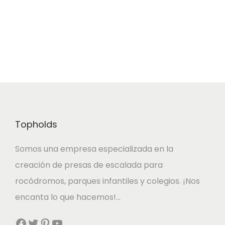
a
1
:
,
1
8
3
0
,
1
€
0
.
Topholds
€
Somos una empresa especializada en la
.
creación de presas de escalada para
rocódromos, parques infantiles y colegios. ¡Nos
encanta lo que hacemos!…
Facebook
Twitter
Pinterest
YouTube