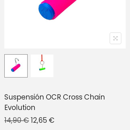
g
n
a
i
c
d
i
o
ó
n
Suspensión OCR Cross Chain
Evolution
E
E
14,90
€
12,65
€
l
l