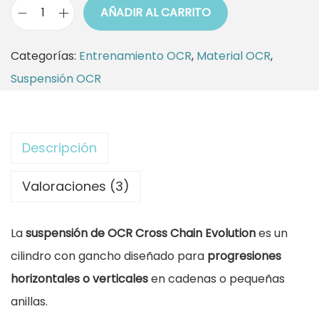
AÑADIR AL CARRITO
e
:
S
r
1
u
Categorías:
Entrenamiento OCR
,
Material OCR
,
a
2
s
Suspensión OCR
:
,
p
1
6
e
4
5
n
Descripción
,
s
9
€
i
Valoraciones (3)
0
.
ó
n
La
suspensión de OCR Cross Chain Evolution
es un
€
O
cilindro con gancho diseñado para
progresiones
.
C
horizontales o verticales
en cadenas o pequeñas
R
anillas.