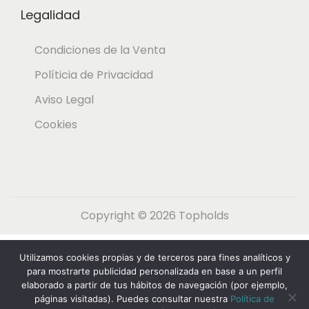
Legalidad
Condiciones de la Venta
Políticia de Privacidad
Aviso Legal
Cookies
Copyright © 2026
Topholds
Español
English
(
Inglés
)
Utilizamos cookies propias y de terceros para fines analíticos y
Nederlands
(
Holandés
)
Français
(
Francés
)
para mostrarte publicidad personalizada en base a un perfil
elaborado a partir de tus hábitos de navegación (por ejemplo,
Deutsch
(
Alemán
)
Italiano
páginas visitadas). Puedes consultar nuestra
Política de