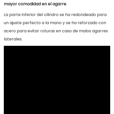
u
mayor comodidad en el agarre
.
t
La parte inferior del cilindro se ha redondeado para
i
un ajuste perfecto a la mano y se ha reforzado con
o
acero para evitar roturas en caso de malos agarres
n
laterales.
c
a
n
t
i
d
a
d