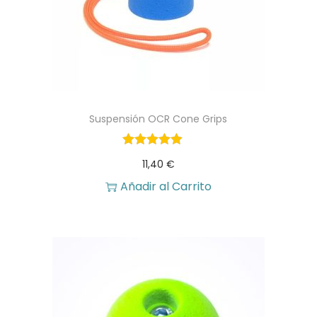
n
l
a
e
l
s
e
:
r
2
Suspensión OCR Cone Grips
a
9
:
,
11,40
€
3
6
Añadir al Carrito
2
0
,
3
€
0
.
€