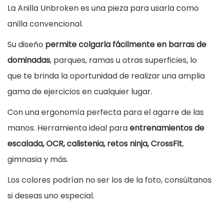
r
La Anilla Unbroken es una pieza para usarla como
o
anilla convencional.
k
Su diseño
permite colgarla fácilmente en barras de
e
dominadas
, parques, ramas u otras superficies, lo
n
que te brinda la oportunidad de realizar una amplia
c
gama de ejercicios en cualquier lugar.
a
Con una ergonomía perfecta para el agarre de las
n
manos. Herramienta ideal para
entrenamientos de
t
escalada, OCR, calistenia, retos ninja, CrossFit
,
i
gimnasia y más.
d
a
Los colores podrían no ser los de la foto, consúltanos
d
si deseas uno especial.