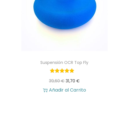
5
€
0
.
€
.
Suspensión OCR Top Fly
E
E
39,60
€
31,70
€
l
l
Añadir al Carrito
p
p
r
r
e
e
c
c