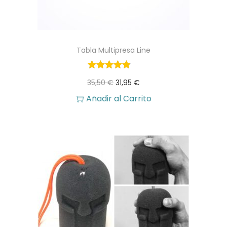
Tabla Multipresa Line
E
E
35,50
€
31,95
€
l
l
Añadir al Carrito
p
p
r
r
e
e
c
c
i
i
o
o
o
a