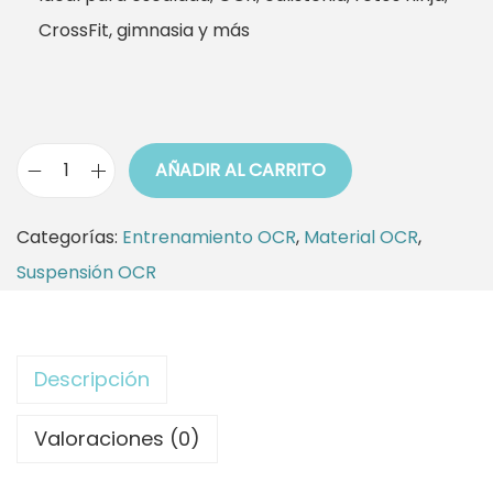
CrossFit, gimnasia y más
AÑADIR AL CARRITO
A
n
Categorías:
Entrenamiento OCR
,
Material OCR
,
i
Suspensión OCR
l
l
a
Descripción
U
n
Valoraciones (0)
b