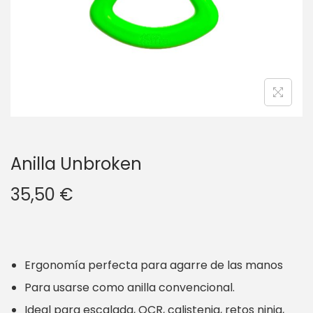
g
n
a
i
c
d
i
o
ó
n
Anilla Unbroken
35,50
€
Ergonomía perfecta para agarre de las manos
Para usarse como anilla convencional.
Ideal para escalada, OCR, calistenia, retos ninja,