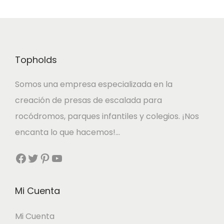
i
i
o
o
o
a
Topholds
r
c
i
t
Somos una empresa especializada en la
g
u
creación de presas de escalada para
i
a
rocódromos, parques infantiles y colegios. ¡Nos
n
l
encanta lo que hacemos!…
a
e
Facebook
Twitter
Pinterest
YouTube
l
s
e
:
r
3
Mi Cuenta
a
1
Mi Cuenta
:
,