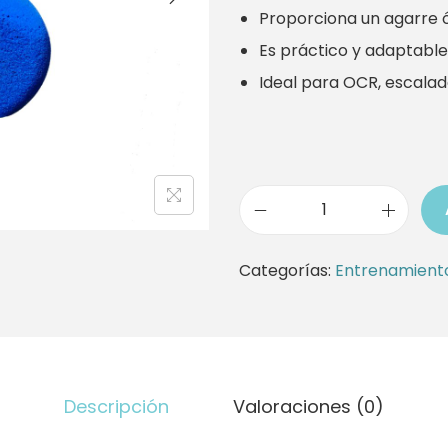
i
i
Proporciona un agarre 
o
o
Es práctico y adaptable
o
a
Ideal para OCR, escalada,
r
c
i
t
g
u
i
a
S
n
l
u
a
e
Categorías:
Entrenamient
s
l
s
p
e
:
e
r
1
n
a
0
Descripción
Valoraciones (0)
s
:
,