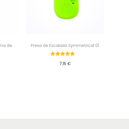
oma de
Presa de Escalada Symmetrical 01
7,15
€
Añadir al Carrito
o