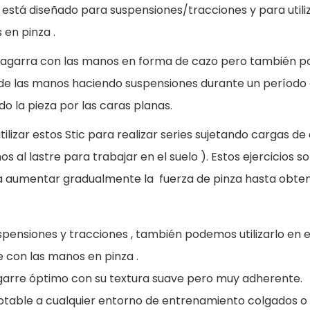
i
1
8
está diseñado para suspensiones/tracciones y para utili
ó
1
0
 en pinza .
n
,
e agarra con las manos en forma de cazo pero también p
O
9
€
a de las manos haciendo suspensiones durante un período
C
5
.
 la pieza por las caras planas.
R
S
izar estos Stic para realizar series sujetando cargas de 
€
t
s al lastre para trabajar en el suelo ). Estos ejercicios s
.
i
a aumentar gradualmente la fuerza de pinza hasta obten
c
c
pensiones y tracciones , también podemos utilizarlo en ej
a
e con las manos en pinza .
n
garre óptimo con su textura suave pero muy adherente.
t
ptable a cualquier entorno de entrenamiento colgados o 