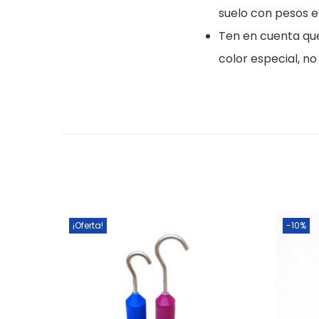
suelo con pesos e
Ten en cuenta que
color especial, n
¡Oferta!
-10%