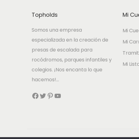
r
p
o
r
Topholds
Mi Cu
d
e
u
c
Somos una empresa
Mi Cue
c
i
especializada en la creación de
Mi Car
t
o
presas de escalada para
Tramit
o
s
rocódromos, parques infantiles y
Mi Lis
t
:
colegios. ¡Nos encanta lo que
i
d
hacemos!…
e
e
Facebook
Twitter
Pinterest
YouTube
n
s
e
d
m
e
ú
1
l
3