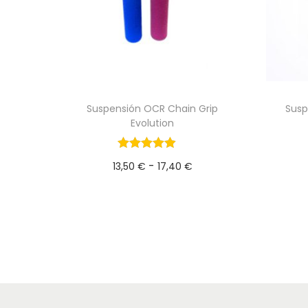
Suspensión OCR Chain Grip
Susp
Evolution
R
-
13,50
€
17,40
€
a
Seleccionar opciones
E
n
s
g
t
o
e
d
p
e