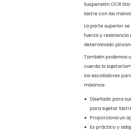
Suspensión OCR Stic 
lastre con las manos
La parte superior s
fuerza y resistenci
determinado pinzando
También podemos util
cuerda la sujetaríamo
los escaladores par
máximos .
Diseñado para sus
para sujetar lastr
Proporciona un a
Es práctico y ada