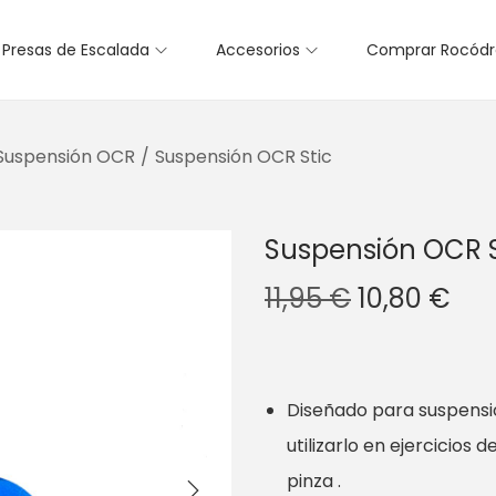
Presas de Escalada
Accesorios
Comprar Rocód
Suspensión OCR
/
Suspensión OCR Stic
Suspensión OCR S
E
E
11,95
€
10,80
€
l
l
p
p
r
r
Diseñado para suspensi
e
e
utilizarlo en ejercicios 
c
c
pinza .