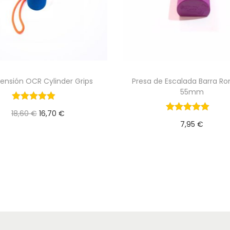
ensión OCR Cylinder Grips
Presa de Escalada Barra R
55mm
E
E
18,60
€
16,70
€
7,95
€
l
l
Añadir al Carrito
Añadir al Carrit
p
p
r
r
e
e
c
c
i
i
o
o