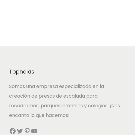
a
6
t
,
:
,
e
4
1
9
s
0
9
5
.
,
L
€
1
€
a
5
.
s
Topholds
o
€
p
Somos una empresa especializada en la
.
c
creación de presas de escalada para
i
rocódromos, parques infantiles y colegios. ¡Nos
o
encanta lo que hacemos!…
n
Facebook
Twitter
Pinterest
YouTube
e