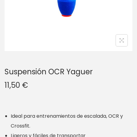
g
n
a
i
c
d
i
o
ó
n
Suspensión OCR Yaguer
11,50
€
Ideal para entrenamientos de escalada, OCR y
Crossfit.
Ligeros y fáciles de transportar