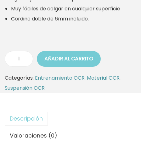
Muy fáciles de colgar en cualquier superficie
Cordino doble de 6mm incluido.
AÑADIR AL CARRITO
S
u
Categorías:
Entrenamiento OCR
,
Material OCR
,
s
Suspensión OCR
p
e
n
Descripción
s
i
Valoraciones (0)