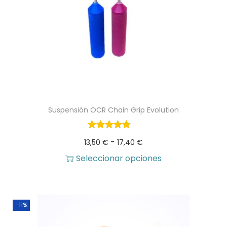
Suspensión OCR Chain Grip Evolution
R
-
13,50
€
17,40
€
a
Seleccionar opciones
E
n
s
g
-11%
t
o
e
d