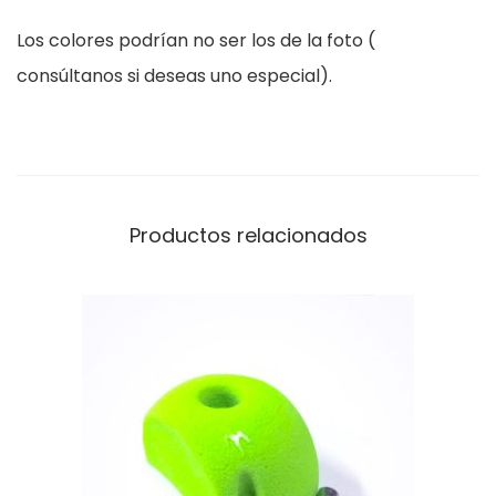
t
Los colores podrían no ser los de la foto (
i
consúltanos si deseas uno especial).
d
a
d
Productos relacionados