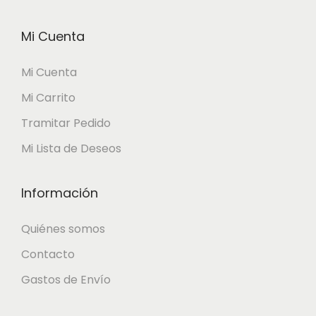
s
Mi Cuenta
s
e
Mi Cuenta
p
Mi Carrito
u
Tramitar Pedido
e
Mi Lista de Deseos
d
e
Información
n
e
Quiénes somos
l
Contacto
e
Gastos de Envío
g
i