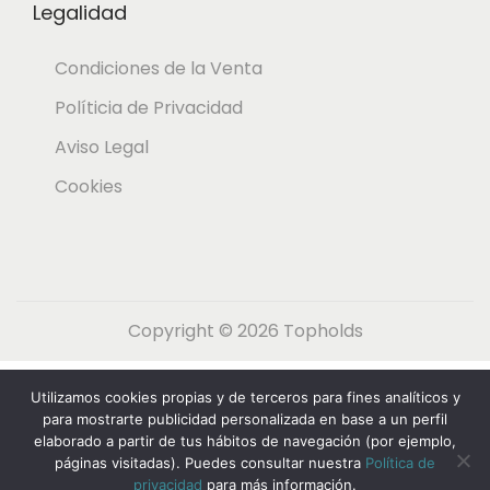
Legalidad
r
e
Condiciones de la Venta
n
Políticia de Privacidad
l
Aviso Legal
a
Cookies
p
á
g
i
Copyright © 2026
Topholds
n
a
Español
English
(
Inglés
)
Utilizamos cookies propias y de terceros para fines analíticos y
d
Nederlands
(
Holandés
)
Français
(
Francés
)
para mostrarte publicidad personalizada en base a un perfil
elaborado a partir de tus hábitos de navegación (por ejemplo,
e
Deutsch
(
Alemán
)
Italiano
páginas visitadas). Puedes consultar nuestra
Política de
p
privacidad
para más información.