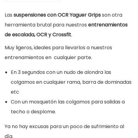
ó
n
Las
suspensiones con OCR Yaguer Grips
son otra
O
herramienta brutal para nuestros
entrenamientos
C
de escalada, OCR y Crossfit
.
R
Muy ligeros, ideales para llevarlos a nuestros
Y
entrenamientos en cualquier parte.
a
g
En 3 segundos con un nudo de alondra las
u
colgamos en cualquier rama, barra de dominadas
e
etc
r
Con un mosquetón las colgamos para salidas a
c
techo o desplome.
a
Ya no hay excusas para un poco de sufrimiento al
n
día.