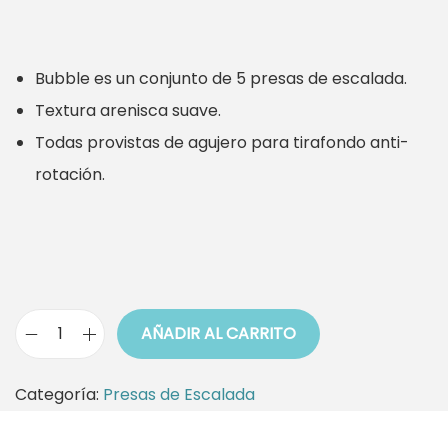
Bubble es un conjunto de 5 presas de escalada.
Textura arenisca suave.
Todas provistas de agujero para tirafondo anti-
rotación.
AÑADIR AL CARRITO
P
a
Categoría:
Presas de Escalada
c
k