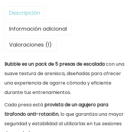
P
Descripción
r
e
Información adicional
s
Valoraciones (1)
a
s
Bubble es un pack de 5 presas de escalada
con una
d
suave textura de arenisca, diseñadas para ofrecer
e
una experiencia de agarre cómoda y eficiente
E
durante tus entrenamientos.
s
c
Cada presa está
provista de un agujero para
a
tirafondo anti-rotación
, lo que garantiza una mayor
l
seguridad y estabilidad al utilizarlas en tus sesiones
a