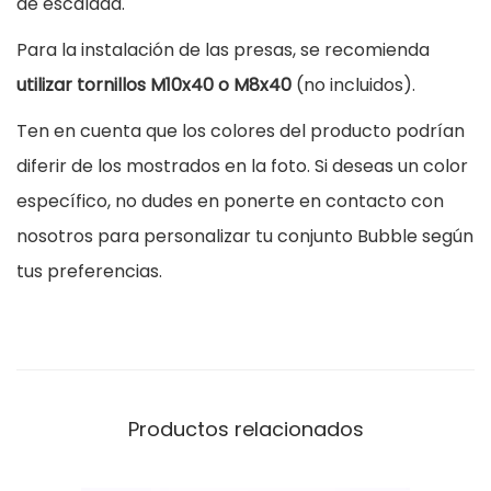
de escalada.
d
Para la instalación de las presas, se recomienda
a
utilizar tornillos M10x40 o M8x40
(no incluidos).
B
Ten en cuenta que los colores del producto podrían
u
diferir de los mostrados en la foto. Si deseas un color
b
específico, no dudes en ponerte en contacto con
b
nosotros para personalizar tu conjunto Bubble según
l
tus preferencias.
e
c
a
n
t
Productos relacionados
i
d