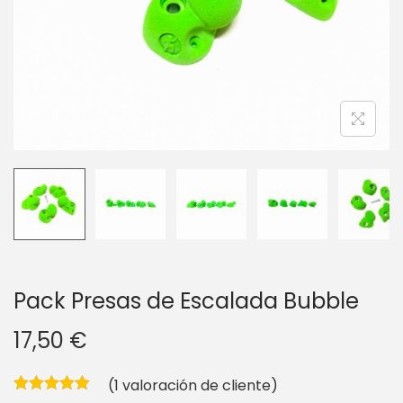
g
n
a
i
c
d
i
o
ó
n
Pack Presas de Escalada Bubble
17,50
€
(
1
valoración de cliente)