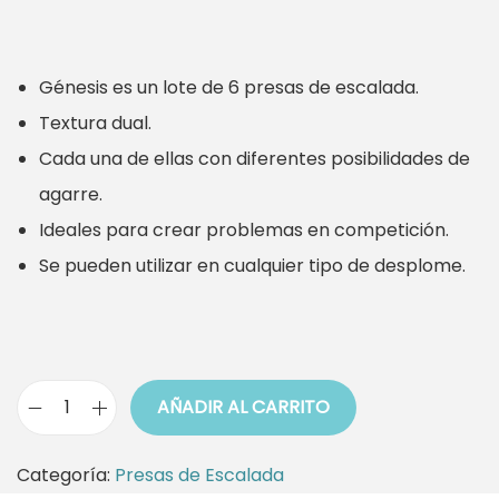
r
r
e
e
Génesis es un lote de 6 presas de escalada.
c
c
Textura dual.
i
i
Cada una de ellas con diferentes posibilidades de
o
o
agarre.
o
a
Ideales para crear problemas en competición.
r
c
Se pueden utilizar en cualquier tipo de desplome.
i
t
g
u
i
a
n
l
AÑADIR AL CARRITO
a
e
P
l
s
a
Categoría:
Presas de Escalada
e
:
c