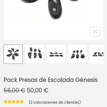
g
n
a
i
c
d
i
o
ó
n
Pack Presas de Escalada Génesis
E
E
56,00
€
50,00
€
l
l
(
2
valoraciones de clientes)
p
p