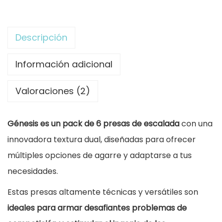
r
5
k
a
0
P
Descripción
:
,
r
5
0
e
Información adicional
6
0
s
,
Valoraciones (2)
a
0
€
s
0
.
Génesis es un pack de 6 presas de escalada
con una
d
innovadora textura dual, diseñadas para ofrecer
e
€
múltiples opciones de agarre y adaptarse a tus
E
.
necesidades.
s
c
Estas presas altamente técnicas y versátiles son
a
ideales para armar desafiantes problemas de
l