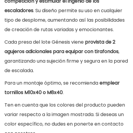
competición y estimular el ingenio de los
a
escaladores
. Su diseño permite su uso en cualquier
d
tipo de desplome, aumentando así las posibilidades
a
de creación de rutas variadas y emocionantes.
G
Cada presa del lote Génesis viene
provista de 2
é
agujeros adicionales para equipar con tirafondos
,
n
garantizando una sujeción firme y segura en la pared
e
de escalada.
s
Para un montaje óptimo, se recomienda
emplear
i
tornillos M10x40 o M8x40
.
s
c
Ten en cuenta que los colores del producto pueden
a
variar respecto a la imagen mostrada. Si deseas un
n
color específico, no dudes en ponerte en contacto
t