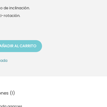
o de inclinación.
ti-rotación.
AÑADIR AL CARRITO
lada
nes (1)
nda agarres