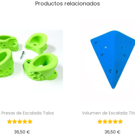
Productos relacionados
n
d
e
r
c
a
n
t
i
d
a
d
 Presas de Escalada Talos
Volumen de Escalada Tit
36,50
€
36,50
€