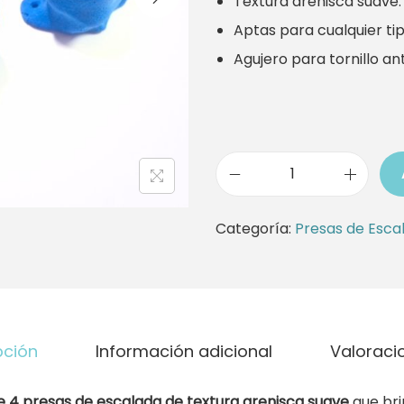
Textura arenisca suave.
Aptas para cualquier tip
Agujero para tornillo an
P
a
Categoría:
Presas de Esca
c
k
P
r
pción
Información adicional
Valoracio
e
s
e 4 presas de escalada de textura arenisca suave
que bri