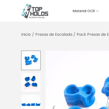
Material OCR
S
S
a
a
l
l
Inicio
/
Presas de Escalada
/
Pack Presas de 
t
t
a
a
r
r
a
a
l
l
a
c
n
o
a
n
v
t
e
e