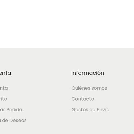
Añadir al Carrito
Añadir al Carrit
enta
Información
nta
Quiénes somos
rito
Contacto
ar Pedido
Gastos de Envío
ta de Deseos