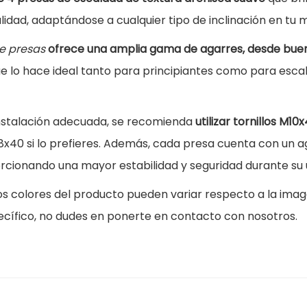
a
alidad, adaptándose a cualquier tipo de inclinación en tu
s
de presas
ofrece una amplia gama de agarres, desde bue
d
que lo hace ideal tanto para principiantes como para esc
e
E
s
nstalación adecuada, se recomienda
utilizar tornillos M10
c
40 si lo prefieres. Además, cada presa cuenta con un ag
a
orcionando una mayor estabilidad y seguridad durante su 
l
os colores del producto pueden variar respecto a la imag
a
ecífico, no dudes en ponerte en contacto con nosotros.
d
a
L
a