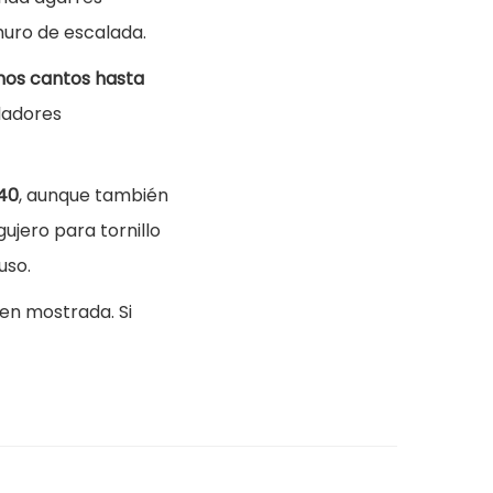
 muro de escalada.
nos cantos hasta
aladores
x40
, aunque también
ujero para tornillo
uso.
en mostrada. Si