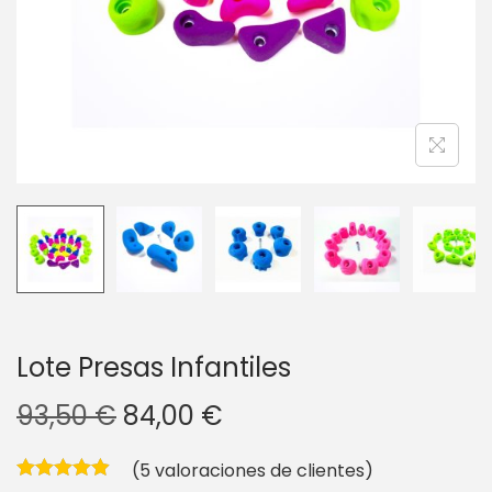
g
n
a
i
c
d
i
o
ó
n
Lote Presas Infantiles
E
E
93,50
€
84,00
€
l
l
(
5
valoraciones de clientes)
p
p