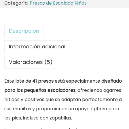
Categoría:
Presas de Escalada Niños
r
8
t
a
4
e
:
,
P
Descripción
9
0
r
3
0
e
Información adicional
,
s
5
€
Valoraciones (5)
a
0
.
s
Este
lote de 41 presas
está especialmente
diseñado
I
€
para los pequeños escaladores
, ofreciendo agarres
n
.
nítidos y positivos que se adaptan perfectamente a
f
sus manitas y proporcionan un apoyo óptimo para
a
los pies, incluso con zapatillas.
n
t