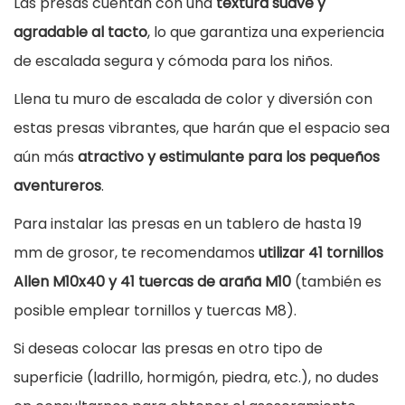
Las presas cuentan con una
textura suave y
i
agradable al tacto
, lo que garantiza una experiencia
l
de escalada segura y cómoda para los niños.
e
Llena tu muro de escalada de color y diversión con
s
estas presas vibrantes, que harán que el espacio sea
c
aún más
atractivo y estimulante para los pequeños
a
aventureros
.
n
Para instalar las presas en un tablero de hasta 19
t
mm de grosor, te recomendamos
utilizar 41 tornillos
i
Allen M10x40 y 41 tuercas de araña M10
(también es
d
posible emplear tornillos y tuercas M8).
a
d
Si deseas colocar las presas en otro tipo de
superficie (ladrillo, hormigón, piedra, etc.), no dudes