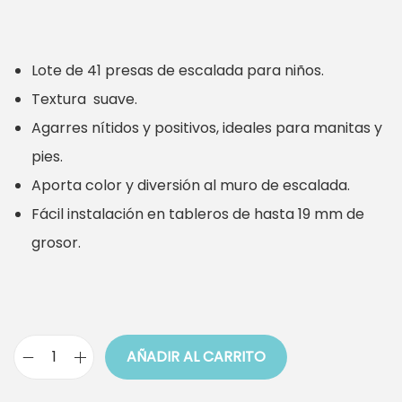
r
r
e
e
Lote de 41 presas de escalada para niños.
c
c
Textura suave.
i
i
Agarres nítidos y positivos, ideales para manitas y
o
o
pies.
o
a
Aporta color y diversión al muro de escalada.
r
c
Fácil instalación en tableros de hasta 19 mm de
i
t
grosor.
g
u
i
a
n
l
a
e
AÑADIR AL CARRITO
l
s
L
e
:
o