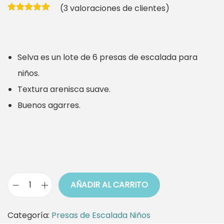
(
3
valoraciones de clientes)
p
p
r
r
e
e
Selva es un lote de 6 presas de escalada para
c
c
niños.
i
i
Textura arenisca suave.
o
o
Buenos agarres.
o
a
r
c
i
t
g
u
i
a
AÑADIR AL CARRITO
n
l
P
a
e
a
Categoría:
Presas de Escalada Niños
l
s