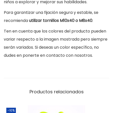
l
niños a explorar y mejorar sus habilidades.
a
Para garantizar una fijación segura y estable, se
d
recomienda
utilizar tornillos M10x40 o M8x40
.
a
Ten en cuenta que los colores del producto pueden
I
variar respecto a la imagen mostrada pero siempre
n
serán variados. Si deseas un color específico, no
f
dudes en ponerte en contacto con nosotros.
a
n
t
i
l
Productos relacionados
e
s
-10%