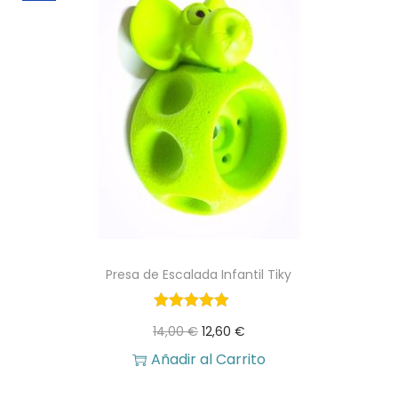
S
e
l
v
a
c
a
n
t
i
Presa de Escalada Infantil Tiky
d
a
E
E
14,00
€
12,60
€
d
l
l
Añadir al Carrito
p
p