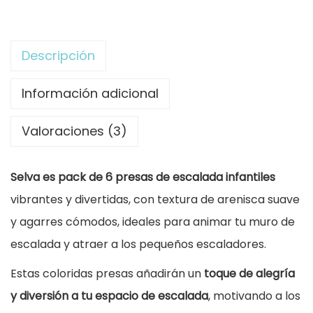
c
e
:
k
r
2
P
Descripción
a
7
r
:
,
e
Información adicional
3
0
s
0
0
Valoraciones (3)
a
,
s
0
€
Selva es pack de 6 presas de escalada infantiles
d
0
.
vibrantes y divertidas, con textura de arenisca suave
e
y agarres cómodos, ideales para animar tu muro de
E
€
escalada y atraer a los pequeños escaladores.
s
.
c
Estas coloridas presas añadirán un
toque de alegría
a
y diversión a tu espacio de escalada
, motivando a los