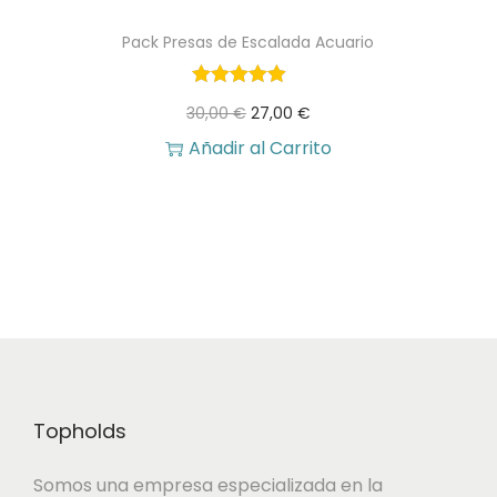
Pack Presas de Escalada Acuario
E
E
30,00
€
27,00
€
l
l
Añadir al Carrito
p
p
r
r
e
e
c
c
i
i
o
o
o
a
Topholds
r
c
i
t
Somos una empresa especializada en la