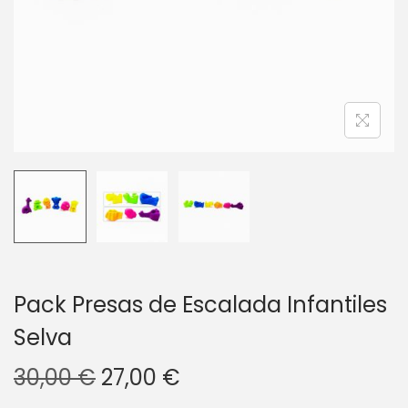
g
n
a
i
c
d
i
o
ó
n
Pack Presas de Escalada Infantiles
Selva
E
E
30,00
€
27,00
€
l
l