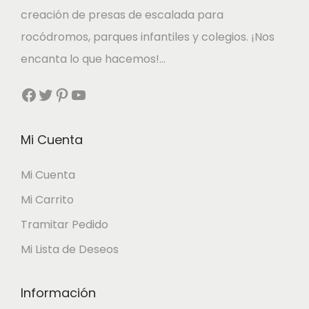
g
u
creación de presas de escalada para
i
a
rocódromos, parques infantiles y colegios. ¡Nos
n
l
encanta lo que hacemos!…
a
e
Facebook
Twitter
Pinterest
YouTube
l
s
e
:
r
2
Mi Cuenta
a
7
Mi Cuenta
:
,
Mi Carrito
3
0
0
0
Tramitar Pedido
,
Mi Lista de Deseos
0
€
0
.
Información