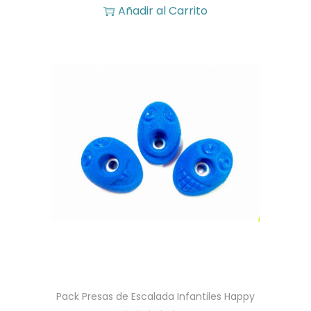
Añadir al Carrito
r
1
a
2
:
,
1
6
4
0
,
0
€
0
.
€
.
Pack Presas de Escalada Infantiles Happy