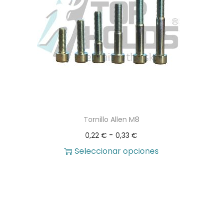
Tornillo Allen M8
R
-
0,22
€
0,33
€
a
Seleccionar opciones
E
n
s
g
t
o
e
d