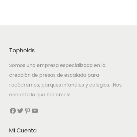
t
o
t
3
e
d
e
p
e
s
€
r
p
.
o
r
L
Topholds
d
e
a
u
c
s
Somos una empresa especializada en la
c
i
o
creación de presas de escalada para
t
o
p
rocódromos, parques infantiles y colegios. ¡Nos
o
s
c
encanta lo que hacemos!…
t
:
i
Facebook
Twitter
Pinterest
YouTube
i
d
o
e
e
n
n
s
Mi Cuenta
e