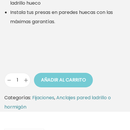
ladrillo hueco
Instala tus presas en paredes huecas con las
máximas garantías.
AÑADIR AL CARRITO
T
a
Categorías:
Fijaciones
,
Anclajes pared ladrillo o
m
hormigón
i
z