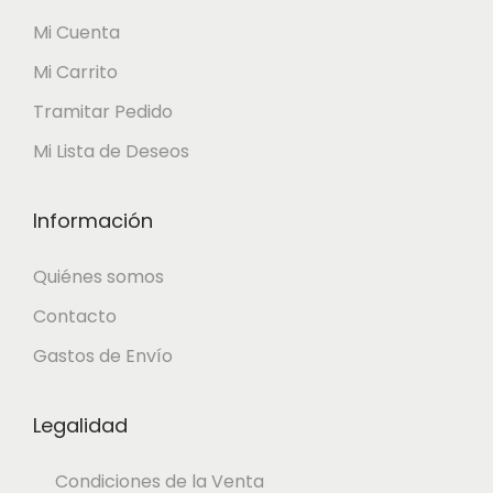
e
d
s
Mi Cuenta
m
e
s
Mi Carrito
ú
0
e
l
,
Tramitar Pedido
p
t
2
Mi Lista de Deseos
u
i
8
e
p
Información
d
l
€
e
Quiénes somos
e
h
n
Contacto
s
a
e
Gastos de Envío
v
s
l
a
t
e
Legalidad
r
a
g
i
0
i
Condiciones de la Venta