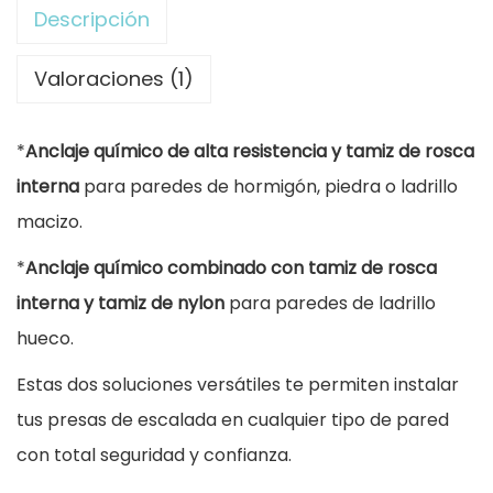
d
Descripción
e
N
Valoraciones (1)
y
l
*
Anclaje químico de alta resistencia y tamiz de rosca
o
interna
para paredes de hormigón, piedra o ladrillo
n
macizo.
2
*
Anclaje químico combinado con tamiz de rosca
0
interna y tamiz de nylon
para paredes de ladrillo
x
hueco.
8
Estas dos soluciones versátiles te permiten instalar
5
tus presas de escalada en cualquier tipo de pared
c
con total seguridad y confianza.
a