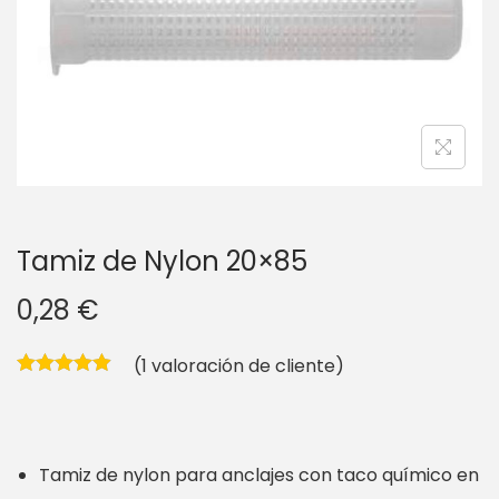
g
n
a
i
c
d
i
o
ó
n
Tamiz de Nylon 20×85
0,28
€
(
1
valoración de cliente)
Tamiz de nylon para anclajes con taco químico en