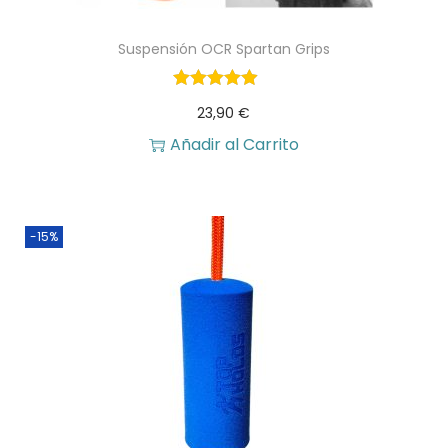
n
l
Suspensión OCR Spartan Grips
a
e
l
s
23,90
€
e
:
Añadir al Carrito
r
1
a
5
:
,
-15%
1
0
6
0
,
7
€
0
.
€