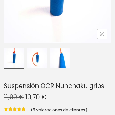
g
n
a
i
c
d
i
o
ó
n
Suspensión OCR Nunchaku grips
E
E
11,90
€
10,70
€
l
l
(
5
valoraciones de clientes)
p
p