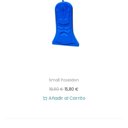
2
7
5
0
,
2
€
0
.
€
.
Small Poseidon
E
E
18,60
€
15,80
€
l
l
Añadir al Carrito
p
p
r
r
e
e