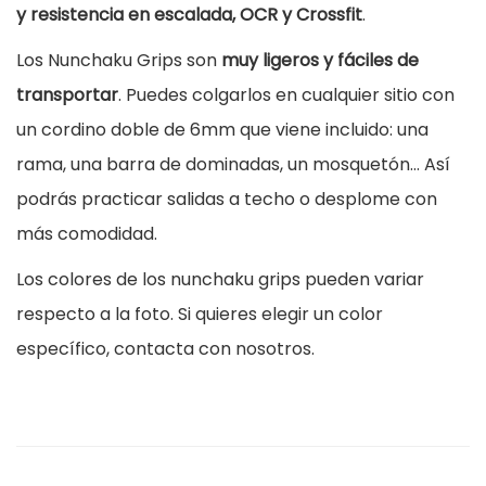
y resistencia en escalada, OCR y Crossfit
.
c
Los Nunchaku Grips son
muy ligeros y fáciles de
h
transportar
. Puedes colgarlos en cualquier sitio con
a
un cordino doble de 6mm que viene incluido: una
k
rama, una barra de dominadas, un mosquetón… Así
u
podrás practicar salidas a techo o desplome con
g
más comodidad.
r
i
Los colores de los nunchaku grips pueden variar
p
respecto a la foto. Si quieres elegir un color
s
específico, contacta con nosotros.
c
a
n
t