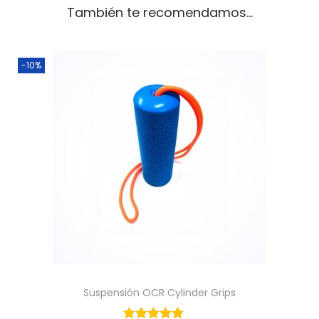
También te recomendamos…
i
d
a
-10%
d
Suspensión OCR Cylinder Grips