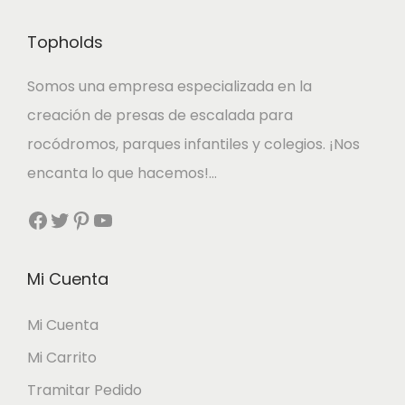
o
a
0
.
Topholds
r
c
i
t
€
Somos una empresa especializada en la
g
u
.
creación de presas de escalada para
i
a
rocódromos, parques infantiles y colegios. ¡Nos
n
l
encanta lo que hacemos!…
a
e
Facebook
Twitter
Pinterest
YouTube
l
s
e
:
r
1
Mi Cuenta
a
1
Mi Cuenta
:
,
Mi Carrito
1
8
3
0
Tramitar Pedido