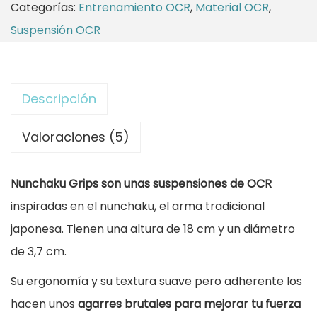
Categorías:
Entrenamiento OCR
,
Material OCR
,
r
1
s
Suspensión OCR
a
0
p
:
,
e
1
7
n
Descripción
1
0
s
,
i
Valoraciones (5)
9
€
ó
0
.
n
Nunchaku Grips son unas suspensiones de OCR
O
inspiradas en el nunchaku, el arma tradicional
€
C
japonesa. Tienen una altura de 18 cm y un diámetro
.
R
de 3,7 cm.
N
Su ergonomía y su textura suave pero adherente los
u
hacen unos
agarres brutales para mejorar tu fuerza
n