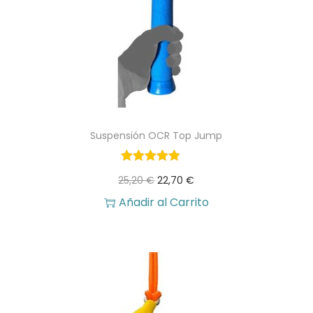
0
.
€
.
Suspensión OCR Top Jump
E
E
25,20
€
22,70
€
l
l
Añadir al Carrito
p
p
r
r
e
e
c
c