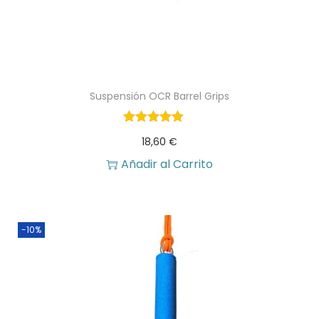
i
t
g
u
i
a
n
l
Suspensión OCR Barrel Grips
a
e
l
s
18,60
€
e
:
Añadir al Carrito
r
2
a
1
:
,
-10%
2
4
5
0
,
2
€