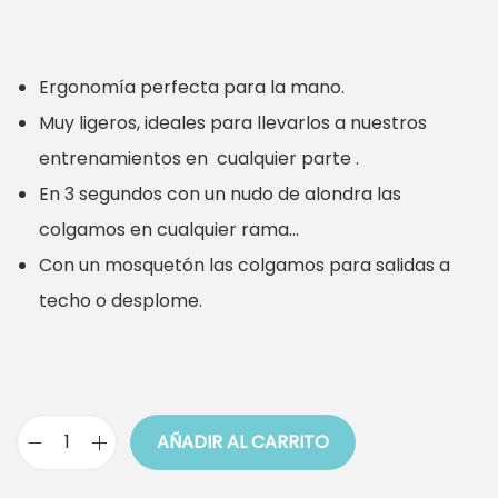
r
r
e
e
Ergonomía perfecta para la mano.
c
c
Muy ligeros, ideales para llevarlos a nuestros
i
i
entrenamientos en cualquier parte .
o
o
En 3 segundos con un nudo de alondra las
o
a
colgamos en cualquier rama…
r
c
Con un mosquetón las colgamos para salidas a
i
t
techo o desplome.
g
u
i
a
n
l
a
e
AÑADIR AL CARRITO
l
s
S
e
:
u