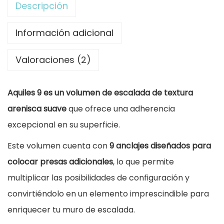
Descripción
e
n
Información adicional
d
Valoraciones (2)
e
E
Aquiles 9 es un volumen de escalada de textura
s
arenisca suave
que ofrece una adherencia
c
excepcional en su superficie.
a
l
Este volumen cuenta con
9 anclajes diseñados para
a
colocar presas adicionales
, lo que permite
d
multiplicar las posibilidades de configuración y
a
convirtiéndolo en un elemento imprescindible para
A
enriquecer tu muro de escalada.
q