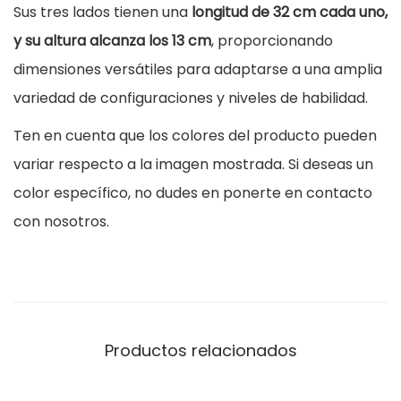
Sus tres lados tienen una
longitud de 32 cm cada uno,
u
y su altura alcanza los 13 cm
, proporcionando
i
dimensiones versátiles para adaptarse a una amplia
l
variedad de configuraciones y niveles de habilidad.
e
Ten en cuenta que los colores del producto pueden
s
variar respecto a la imagen mostrada. Si deseas un
9
color específico, no dudes en ponerte en contacto
c
con nosotros.
a
n
t
i
d
Productos relacionados
a
d