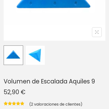
g
n
a
i
c
d
i
o
ó
n
Volumen de Escalada Aquiles 9
52,90
€
(
2
valoraciones de clientes)