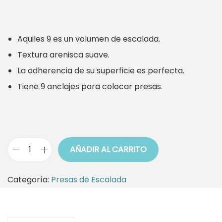
Aquiles 9 es un volumen de escalada.
Textura arenisca suave.
La adherencia de su superficie es perfecta.
Tiene 9 anclajes para colocar presas.
AÑADIR AL CARRITO
V
o
Categoría:
Presas de Escalada
l
u
m